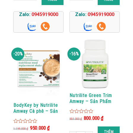
Zalo:
0945919000
Zalo:
0945919000
-20%
-16%
Nutrilite Green Trim
Amway – Sản Phẩm
BodyKey by Nutrilite
Amway Chính Hãng
Amway Cà phê – Sản
Phẩm Amway
Giá
Giá
800.000
₫
0
954.000
₫
gốc
hiện
out
là:
tại
Giá
Giá
950.000
₫
of
0
954.000 ₫.
là:
1.194.000
₫
gốc
hiện
THÊM
5
800.000 ₫.
out