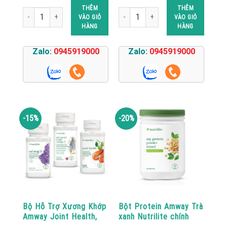
970.000 ₫.
là:
488.000 ₫.
là:
THÊM
THÊM
830.000 ₫.
410.000 ₫.
TPBVSK Nutrilite™ Kids Complete Immunity Trẻ em amway số lượng
Tăng đề kháng amway kẽm Nutrilite I
VÀO GIỎ
VÀO GIỎ
HÀNG
HÀNG
Zalo:
0945919000
Zalo:
0945919000
-15%
-20%
Bộ Hỗ Trợ Xương Khớp
Bột Protein Amway Trà
Amway Joint Health,
xanh Nutrilite chính
Cal Mag D Canxi,
hãng