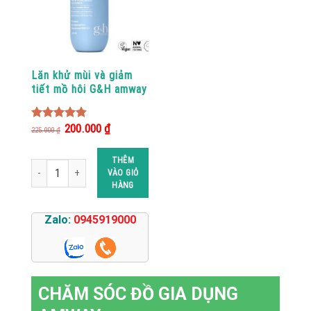
Lăn khử mùi và giảm
tiết mồ hôi G&H amway
Giá
Giá
200.000
₫
4.79
out of
225.000
₫
gốc
hiện
5
là:
tại
225.000 ₫.
là:
THÊM
200.000 ₫.
Lăn khử mùi và giảm tiết mồ hôi G&H amway số lượng
VÀO GIỎ
HÀNG
Zalo:
0945919000
CHĂM SÓC ĐỒ GIA DỤNG