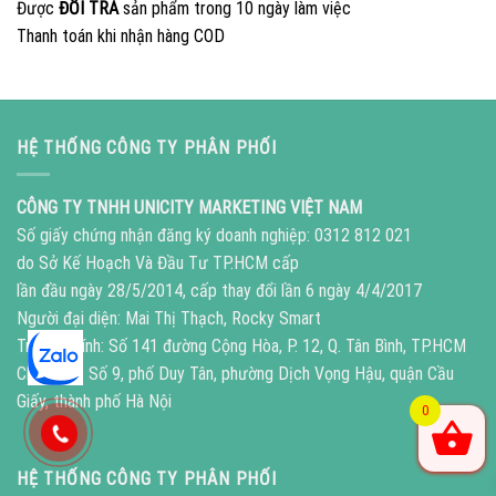
Được
ĐỔI TRẢ
sản phẩm trong 10 ngày làm việc
Thanh toán khi nhận hàng COD
HỆ THỐNG CÔNG TY PHÂN PHỐI
CÔNG TY TNHH UNICITY MARKETING VIỆT NAM
Số giấy chứng nhận đăng ký doanh nghiệp: 0312 812 021
do Sở Kế Hoạch Và Đầu Tư TP.HCM cấp
lần đầu ngày 28/5/2014, cấp thay đổi lần 6 ngày 4/4/2017
Người đại diện: Mai Thị Thạch, Rocky Smart
Trụ sở chính: Số 141 đường Cộng Hòa, P. 12, Q. Tân Bình, TP.HCM
Chi nhánh: Số 9, phố Duy Tân, phường Dịch Vọng Hậu, quận Cầu
Giấy, thành phố Hà Nội
0
HỆ THỐNG CÔNG TY PHÂN PHỐI