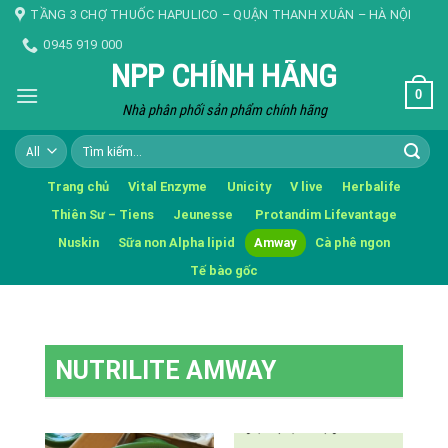
Skip
TẦNG 3 CHỢ THUỐC HAPULICO – QUẬN THANH XUÂN – HÀ NỘI
to
0945 919 000
content
NPP CHÍNH HÃNG
0
Nhà phân phối sản phẩm chính hãng
Tìm
kiếm:
Trang chủ
Vital Enzyme
Unicity
V live
Herbalife
Thiên Sư – Tiens
Jeunesse
Protandim Lifevantage
Nuskin
Sữa non Alpha lipid
Amway
Cà phê ngon
Tế bào gốc
NUTRILITE AMWAY