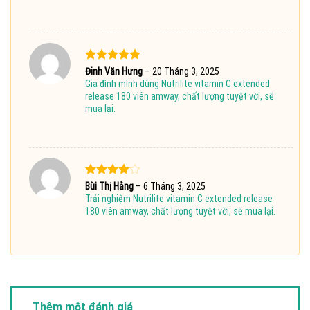
Được xếp
Đinh Văn Hưng
–
20 Tháng 3, 2025
hạng
5
5
Gia đình mình dùng Nutrilite vitamin C extended
sao
release 180 viên amway, chất lượng tuyệt vời, sẽ
mua lại.
Được
Bùi Thị Hằng
–
6 Tháng 3, 2025
xếp hạng
Trải nghiệm Nutrilite vitamin C extended release
4
5 sao
180 viên amway, chất lượng tuyệt vời, sẽ mua lại.
Thêm một đánh giá