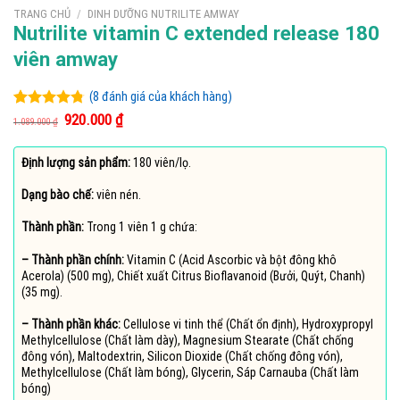
TRANG CHỦ
/
DINH DƯỠNG NUTRILITE AMWAY
Nutrilite vitamin C extended release 180
viên amway
(
8
đánh giá của khách hàng)
Giá
Giá
4.75
8
trên 5
920.000
₫
1.089.000
₫
gốc
hiện
dựa trên
là:
tại
đánh giá
1.089.000 ₫.
là:
Định lượng sản phẩm:
180 viên/lọ.
920.000 ₫.
Dạng bào chế:
viên nén.
Thành phần:
Trong 1 viên 1 g chứa:
– Thành phần chính:
Vitamin C (Acid Ascorbic và bột đông khô
Acerola) (500 mg), Chiết xuất Citrus Bioflavanoid (Bưởi, Quýt, Chanh)
(35 mg).
– Thành phần khác:
Cellulose vi tinh thể (Chất ổn định), Hydroxypropyl
Methylcellulose (Chất làm dày), Magnesium Stearate (Chất chống
đông vón), Maltodextrin, Silicon Dioxide (Chất chống đông vón),
Methylcellulose (Chất làm bóng), Glycerin, Sáp Carnauba (Chất làm
bóng)