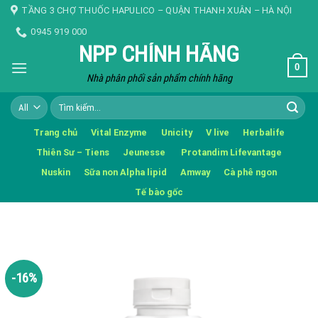
Skip
TẦNG 3 CHỢ THUỐC HAPULICO – QUẬN THANH XUÂN – HÀ NỘI
to
0945 919 000
content
NPP CHÍNH HÃNG
0
Nhà phân phối sản phẩm chính hãng
Tìm
kiếm:
Trang chủ
Vital Enzyme
Unicity
V live
Herbalife
Thiên Sư – Tiens
Jeunesse
Protandim Lifevantage
Nuskin
Sữa non Alpha lipid
Amway
Cà phê ngon
Tế bào gốc
-16%