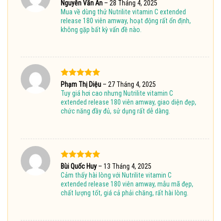
Được
Nguyễn Văn An
–
28 Tháng 4, 2025
xếp hạng
Mua về dùng thử Nutrilite vitamin C extended
4
5 sao
release 180 viên amway, hoạt động rất ổn định,
không gặp bất kỳ vấn đề nào.
Được xếp
Phạm Thị Diệu
–
27 Tháng 4, 2025
hạng
5
5
Tuy giá hơi cao nhưng Nutrilite vitamin C
sao
extended release 180 viên amway, giao diện đẹp,
chức năng đầy đủ, sử dụng rất dễ dàng.
Được xếp
Bùi Quốc Huy
–
13 Tháng 4, 2025
hạng
5
5
Cảm thấy hài lòng với Nutrilite vitamin C
sao
extended release 180 viên amway, mẫu mã đẹp,
chất lượng tốt, giá cả phải chăng, rất hài lòng.