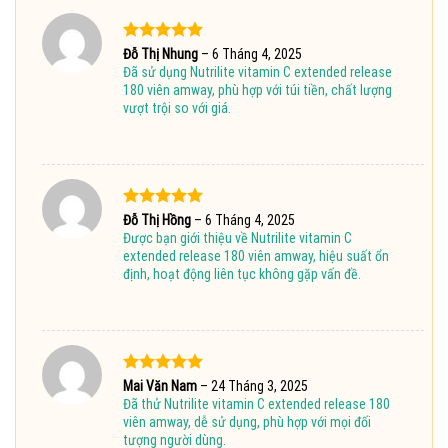
Được xếp
Đỗ Thị Nhung
–
6 Tháng 4, 2025
hạng
5
5
Đã sử dụng Nutrilite vitamin C extended release
sao
180 viên amway, phù hợp với túi tiền, chất lượng
vượt trội so với giá.
Được xếp
Đỗ Thị Hồng
–
6 Tháng 4, 2025
hạng
5
5
Được bạn giới thiệu về Nutrilite vitamin C
sao
extended release 180 viên amway, hiệu suất ổn
định, hoạt động liên tục không gặp vấn đề.
Được xếp
Mai Văn Nam
–
24 Tháng 3, 2025
hạng
5
5
Đã thử Nutrilite vitamin C extended release 180
sao
viên amway, dễ sử dụng, phù hợp với mọi đối
tượng người dùng.