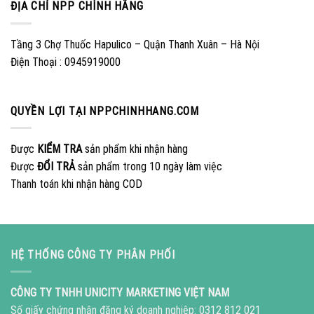
ĐỊA CHỈ NPP CHÍNH HÃNG
Tầng 3 Chợ Thuốc Hapulico – Quận Thanh Xuân – Hà Nội
Điện Thoại : 0945919000
QUYỀN LỢI TẠI NPPCHINHHANG.COM
Được
KIỂM TRA
sản phẩm khi nhận hàng
Được
ĐỔI TRẢ
sản phẩm trong 10 ngày làm việc
Thanh toán khi nhận hàng COD
HỆ THỐNG CÔNG TY PHÂN PHỐI
CÔNG TY TNHH UNICITY MARKETING VIỆT NAM
Số giấy chứng nhận đăng ký doanh nghiệp: 0312 812 021