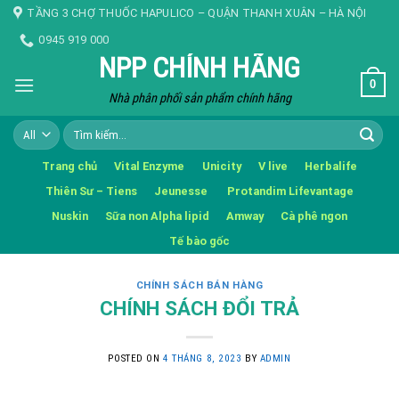
Skip
TẦNG 3 CHỢ THUỐC HAPULICO – QUẬN THANH XUÂN – HÀ NỘI
to
0945 919 000
content
NPP CHÍNH HÃNG
0
Nhà phân phối sản phẩm chính hãng
Tìm
kiếm:
Trang chủ
Vital Enzyme
Unicity
V live
Herbalife
Thiên Sư – Tiens
Jeunesse
Protandim Lifevantage
Nuskin
Sữa non Alpha lipid
Amway
Cà phê ngon
Tế bào gốc
CHÍNH SÁCH BÁN HÀNG
CHÍNH SÁCH ĐỔI TRẢ
POSTED ON
4 THÁNG 8, 2023
BY
ADMIN