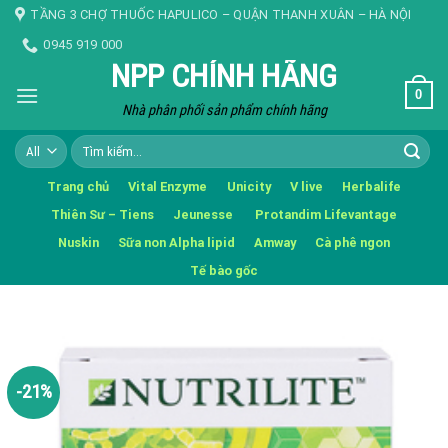
Skip
TẦNG 3 CHỢ THUỐC HAPULICO – QUẬN THANH XUÂN – HÀ NỘI
to
0945 919 000
content
NPP CHÍNH HÃNG
0
Nhà phân phối sản phẩm chính hãng
Tìm
kiếm:
Trang chủ
Vital Enzyme
Unicity
V live
Herbalife
Thiên Sư – Tiens
Jeunesse
Protandim Lifevantage
Nuskin
Sữa non Alpha lipid
Amway
Cà phê ngon
Tế bào gốc
-21%