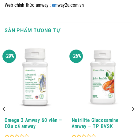
Web chính thức amway :
am
way2u.com.vn
SẢN PHẨM TƯƠNG TỰ
-29%
-26%
Omega 3 Amway 60 viên –
Nutrilite Glucosamine
Dầu cá amway
Amway – TP BVSK
nutrilite™ joint health