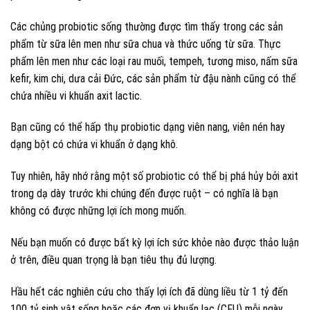
Các chủng probiotic sống thường được tìm thấy trong các sản
phẩm từ sữa lên men như sữa chua và thức uống từ sữa. Thực
phẩm lên men như các loại rau muối, tempeh, tương miso, nấm sữa
kefir, kim chi, dưa cải Đức, các sản phẩm từ đậu nành cũng có thể
chứa nhiều vi khuẩn axit lactic.
Bạn cũng có thể hấp thụ probiotic dạng viên nang, viên nén hay
dạng bột có chứa vi khuẩn ở dạng khô.
Tuy nhiên, hãy nhớ rằng một số probiotic có thể bị phá hủy bởi axit
trong dạ dày trước khi chúng đến được ruột – có nghĩa là bạn
không có được những lợi ích mong muốn.
Nếu bạn muốn có được bất kỳ lợi ích sức khỏe nào được thảo luận
ở trên, điều quan trọng là bạn tiêu thụ đủ lượng.
Hầu hết các nghiên cứu cho thấy lợi ích đã dùng liều từ 1 tỷ đến
100 tỷ sinh vật sống hoặc các đơn vị khuẩn lạc (CFU) mỗi ngày