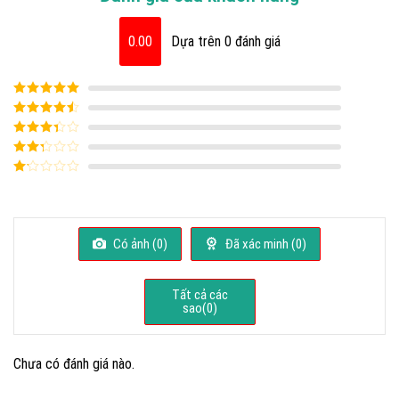
0.00
Dựa trên 0 đánh giá
Được xếp
hạng
5
5 sao
Được xếp
hạng
4
5
Được
sao
xếp
Được
hạng
3
xếp
5 sao
Được
hạng
xếp
2
5
hạng
sao
1
5
Có ảnh (
0
)
Đã xác minh (
0
)
sao
Tất cả các
sao(
0
)
Chưa có đánh giá nào.