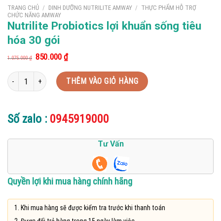
TRANG CHỦ
/
DINH DƯỠNG NUTRILITE AMWAY
/
THỰC PHẨM HỖ TRỢ
CHỨC NĂNG AMWAY
Nutrilite Probiotics lợi khuẩn sống tiêu
hóa 30 gói
Giá
Giá
850.000
₫
1.075.000
₫
gốc
hiện
là:
tại
Nutrilite Probiotics lợi khuẩn sống tiêu hóa 30 gói số lượng
1.075.000 ₫.
là:
THÊM VÀO GIỎ HÀNG
850.000 ₫.
Số zalo :
0945919000
Tư Vấn
Quyền lợi khi mua hàng chính hãng
Khi mua hàng sẽ được kiểm tra trước khi thanh toán
Được đổi trả hàng trong 15 ngày làm việc