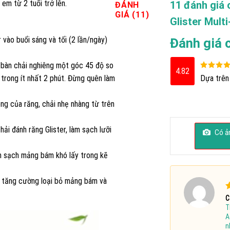
 em từ 2 tuổi trở lên.
11 đánh giá
ĐÁNH
GIÁ (11)
Glister Mult
 vào buổi sáng và tối (2 lần/ngày)
Đánh giá 
 bàn chải nghiêng một góc 45 độ so
4.82
Được xếp
 trong ít nhất 2 phút. Đừng quên làm
Dựa trên
hạng
4.8
sao
ng của răng, chải nhẹ nhàng từ trên
i đánh răng Glister, làm sạch lưỡi
Có ản
àm sạch mảng bám khó lấy trong kẽ
 tăng cường loại bỏ mảng bám và
Đ
C
T
s
A
n