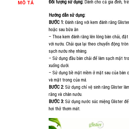
Đối tượng sử dụng:
Dành cho cả gia đình, trẻ
MÔ TẢ
Hướng dẫn sử dụng:
BƯỚC 1:
Đánh răng với kem đánh răng Glister
hoặc sau bữa ăn
– Thoa kem đánh răng lên lông bàn chải, đặt
với nướu. Chải qua lại theo chuyển động tròn
sạch nướu nhẹ nhàng.
– Sử dụng đầu bàn chải để làm sạch mặt tro
xuống dưới.
– Sử dụng bề mặt mềm ở mặt sau của bàn chả
và mặt trong của má.
BƯỚC 2:
Sử dụng chỉ vệ sinh răng Glister l
răng và chân nướu.
BƯỚC 3:
Sử dụng nước súc miệng Glister để
hơi thở thơm mát.