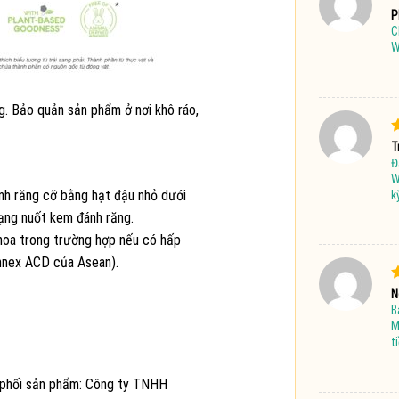
Đ
P
x
C
4
W
g. Bảo quản sản phẩm ở nơi khô ráo,
Đ
T
Đ
s
W
nh răng cỡ bằng hạt đậu nhỏ dưới
k
rạng nuốt kem đánh răng.
khoa trong trường hợp nếu có hấp
nnex ACD của Asean).
Đ
N
B
s
M
t
n phối sản phẩm: Công ty TNHH