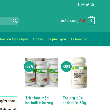
0
₫
0
GIỎ HÀNG /
Sữa non Alpha lipid
Amway
Cà phê ngon
Tế bào gốc
-52%
-30%
Trà thảo mộc
Trà nrg của
/ngày) hoặc
herbalife hương
herbalife 60g-
chanh tự nhiên
Giúp tăng cường
5 độ so với