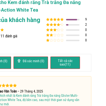
 cho
Kem đánh răng Trà trắng Đa năng
i-Action White Tea
của khách hàng
9
Được xếp
2
hạng
5
5
Được xếp
0
sao
hạng
4
5
Được
0
 11 đánh giá
sao
2
5
xếp
Được
0
hạng
3
xếp
5 sao
Được
hạng
xếp
2
5
hạng
sao
1
5
Tất cả các
h (
0
)
Đã xác minh (
0
)
sao
sao(
11
)
ược xếp
ao Văn Toàn
–
29 Tháng 4, 2025
hạng
5
5
hích nhất là Kem đánh răng Trà trắng Đa năng Glister Multi-
ao
ction White Tea, độ bền cao, sau một thời gian sử dụng vẫn
hư mới.