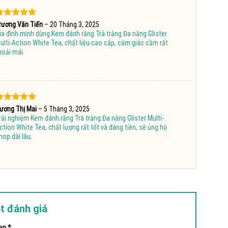
ược xếp
rương Văn Tiến
–
20 Tháng 3, 2025
hạng
5
5
ia đình mình dùng Kem đánh răng Trà trắng Đa năng Glister
ao
ulti-Action White Tea, chất liệu cao cấp, cảm giác cầm rất
hoải mái.
ược xếp
ương Thị Mai
–
5 Tháng 3, 2025
hạng
5
5
rải nghiệm Kem đánh răng Trà trắng Đa năng Glister Multi-
ao
ction White Tea, chất lượng rất tốt và đáng tiền, sẽ ủng hộ
hop dài lâu.
t đánh giá
bạn
*