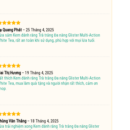
ược xếp
ạ Quang Phát
–
25 Tháng 4, 2025
hạng
5
5
ừa sắm Kem đánh răng Trà trắng Đa năng Glister Multi-Action
ao
hite Tea, rất an toàn khi sử dụng, phù hợp với mọi lứa tuổi.
ược xếp
ai Thị Hương
–
19 Tháng 4, 2025
hạng
5
5
ất thích Kem đánh răng Trà trắng Đa năng Glister Multi-Action
ao
hite Tea, mua làm quà tặng và người nhận rất thích, cảm ơn
hop.
ược xếp
hùng Văn Thắng
–
18 Tháng 4, 2025
hạng
5
5
ừa trải nghiệm xong Kem đánh răng Trà trắng Đa năng Glister
ao