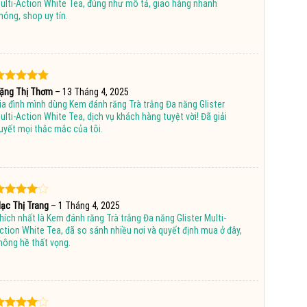
ulti-Action White Tea, đúng như mô tả, giao hàng nhanh
hóng, shop uy tín.
ược xếp
ặng Thị Thơm
–
13 Tháng 4, 2025
hạng
5
5
ia đình mình dùng Kem đánh răng Trà trắng Đa năng Glister
ao
ulti-Action White Tea, dịch vụ khách hàng tuyệt vời! Đã giải
uyết mọi thắc mắc của tôi.
ược
ạc Thị Trang
–
1 Tháng 4, 2025
ếp hạng
hích nhất là Kem đánh răng Trà trắng Đa năng Glister Multi-
5 sao
ction White Tea, đã so sánh nhiều nơi và quyết định mua ở đây,
hông hề thất vọng.