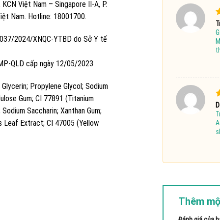
 KCN Việt Nam – Singapore II-A, P.
Việt Nam. Hotline: 18001700.
Đ
T
G
 & 037/2024/XNQC-YTBD do Sở Y tế
s
M
t
BMP-QLD cấp ngày 12/05/2023
; Glycerin; Propylene Glycol; Sodium
llulose Gum; CI 77891 (Titanium
Đ
D
; Sodium Saccharin; Xanthan Gum;
T
s
is Leaf Extract; CI 47005 (Yellow
A
s
Thêm mộ
Đánh giá của 