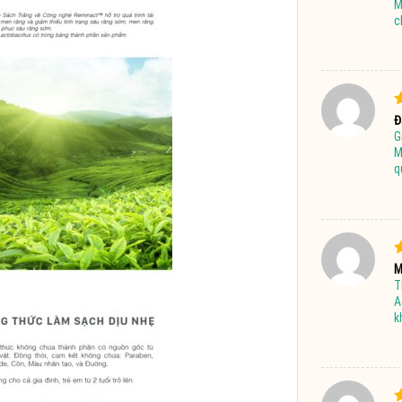
M
c
Đ
Đ
G
s
M
q
Đ
M
x
T
4
A
k