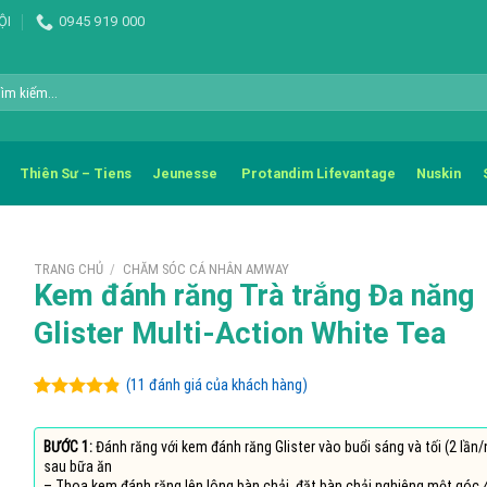
ỘI
0945 919 000
m
m:
Thiên Sư – Tiens
Jeunesse
Protandim Lifevantage
Nuskin
TRANG CHỦ
/
CHĂM SÓC CÁ NHÂN AMWAY
Kem đánh răng Trà trắng Đa năng
Glister Multi-Action White Tea
(
11
đánh giá của khách hàng)
4.82
11
trên 5
dựa trên
đánh giá
BƯỚC 1:
Đánh răng với kem đánh răng Glister vào buổi sáng và tối (2 lần
sau bữa ăn
– Thoa kem đánh răng lên lông bàn chải, đặt bàn chải nghiêng một góc 4