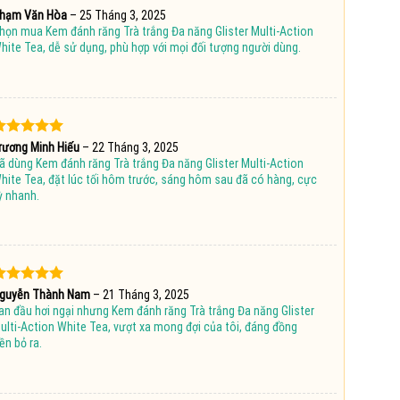
ược
hạm Văn Hòa
–
25 Tháng 3, 2025
ếp hạng
họn mua Kem đánh răng Trà trắng Đa năng Glister Multi-Action
5 sao
hite Tea, dễ sử dụng, phù hợp với mọi đối tượng người dùng.
ược xếp
rương Minh Hiếu
–
22 Tháng 3, 2025
hạng
5
5
ã dùng Kem đánh răng Trà trắng Đa năng Glister Multi-Action
ao
hite Tea, đặt lúc tối hôm trước, sáng hôm sau đã có hàng, cực
ỳ nhanh.
ược xếp
guyễn Thành Nam
–
21 Tháng 3, 2025
hạng
5
5
an đầu hơi ngại nhưng Kem đánh răng Trà trắng Đa năng Glister
ao
ulti-Action White Tea, vượt xa mong đợi của tôi, đáng đồng
iền bỏ ra.