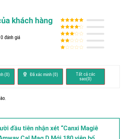
của khách hàng
Được xếp
hạng
5
5
Được xếp
sao
0 đánh giá
hạng
4
5
Được
sao
xếp
Được
hạng
3
xếp
5 sao
Được
hạng
xếp
2
5
hạng
sao
1
5
Tất cả các
h (
0
)
Đã xác minh (
0
)
sao
sao(
0
)
ào.
ười đầu tiên nhận xét “Canxi Magiê
e Amway Cal Mag D Mới 180 viên bổ