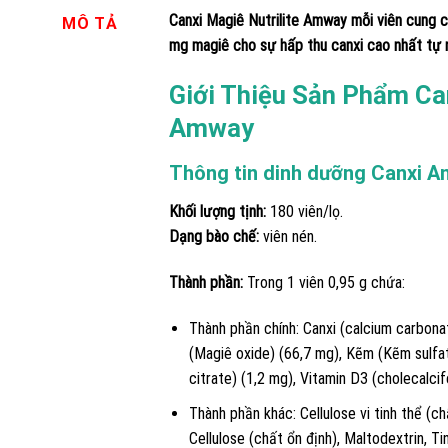
Canxi Magiê Nutrilite Amway mỗi viên cung 
MÔ TẢ
mg magiê cho sự hấp thu canxi cao nhất tự 
Giới Thiệu Sản Phẩm Can
Amway
Thông tin dinh dưỡng Canxi 
Khối lượng tịnh:
180 viên/lọ.
Dạng bào chế:
viên nén.
Thành phần:
Trong 1 viên 0,95 g chứa:
Thành phần chính: Canxi (calcium carbona
(Magiê oxide) (66,7 mg), Kẽm (Kẽm sulf
citrate) (1,2 mg), Vitamin D3 (cholecalcif
Thành phần khác: Cellulose vi tinh thể (
Cellulose (chất ổn định), Maltodextrin, T