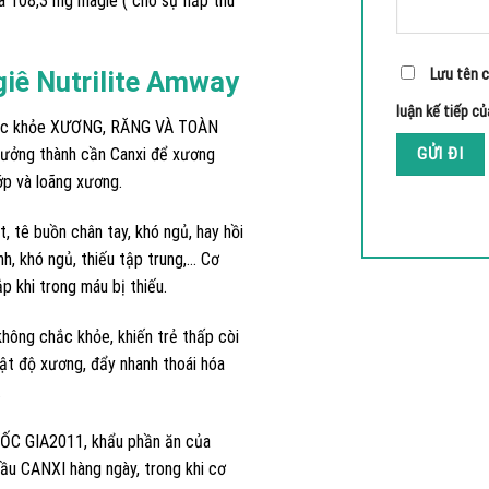
à 108,3 mg magiê ( cho sự hấp thu
iê Nutrilite Amway
Lưu tên c
luận kế tiếp củ
i sức khỏe XƯƠNG, RĂNG VÀ TOÀN
rưởng thành cần Canxi để xương
p và loãng xương.
t, tê buồn chân tay, khó ngủ, hay hồi
nh, khó ngủ, thiếu tập trung,… Cơ
p khi trong máu bị thiếu.
không chắc khỏe, khiến trẻ thấp còi
mật độ xương, đẩy nhanh thoái hóa
.
C GIA2011, khẩu phần ăn của
ầu CANXI hàng ngày, trong khi cơ