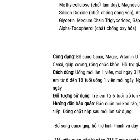
Methylcellulose (chất làm dày), Magnesi
Silicon Dioxide (chất chống đông vón), A
Glycerin, Medium Chain Triglycerides, Sáp
Alpha-Tocopherol (chất chống oxy hóa).
Công dụng:
Bổ sung Canxi, Magiê, Vitamin D.
Canxi, giúp xương, răng chắc khỏe. Hỗ trợ g
Cách dùng:
Uống mỗi lần 1 viên, mỗi ngày 3 l
em từ 6 đến 18 tuổi uống 1 viên mỗi ngày. N
ngày.
Đối tượng sử dụng:
Trẻ em từ 6 tuổi trở lên 
Hướng dẫn bảo quản:
Bảo quản nơi khô ráo, 
tiếp. Đóng chặt nắp sau mỗi lần sử dụng.
-Bổ sung canxi giúp hỗ trợ hình thành và duy