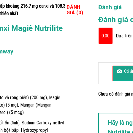
cấp khoảng 216,7 mg canxi và 108,3
Đánh giá
ĐÁNH
GIÁ (0)
nhiên nhất
Đánh giá 
xi Magiê Nutrilite
0.00
Dựa trên 
Amway
Có ản
Chưa có đánh giá n
te và rong biển) (200 mg), Magiê
ate) (5 mg), Mangan (Mangan
erol) (5 mcg).
Hãy là ng
chất ổn định), Sodium Carboxymethyl
inh bột bắp, Hydroxypropyl
Nutrilit