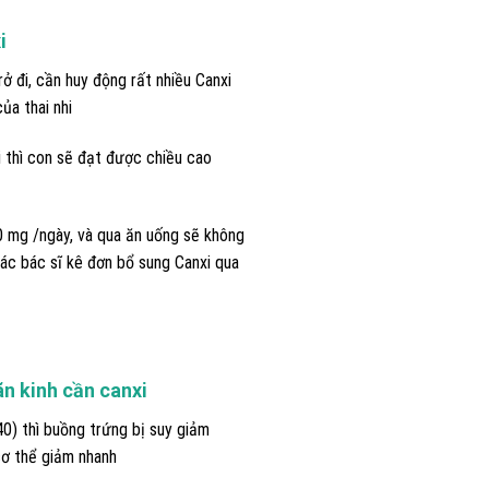
i
rở đi, cần huy động rất nhiều Canxi
ủa thai nhi
thì con sẽ đạt được chiều cao
mg /ngày, và qua ăn uống sẽ không
ác bác sĩ kê đơn bổ sung Canxi qua
ãn kinh
cần canxi
40) thì buồng trứng bị suy giảm
cơ thể giảm nhanh