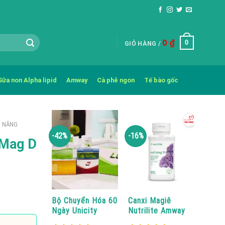
0
₫
0
GIỎ HÀNG /
Sữa non Alpha lipid
Amway
Cà phê ngon
Tế bào gốc
C NĂNG
-42%
-16%
 Mag D
Bộ Chuyển Hóa 60
Canxi Magiê
Ngày Unicity
Nutrilite Amway
Cal Mag D Mới