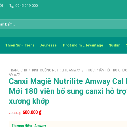
ỘI
0945 919 000
m
m:
Thiên Sư – Tiens
Jeunesse
Protandim Lifevantage
Nuskin
TRANG CHỦ
/
DINH DƯỠNG NUTRILITE AMWAY
/
THỰC PHẨM HỖ TRỢ CHỨ
AMWAY
Canxi Magiê Nutrilite Amway Cal
Mới 180 viên bổ sung canxi hỗ trợ
xương khớp
Giá
Giá
600.000
₫
715.000
₫
gốc
hiện
là:
tại
715.000 ₫.
là:
Thương Hiệu : Amway