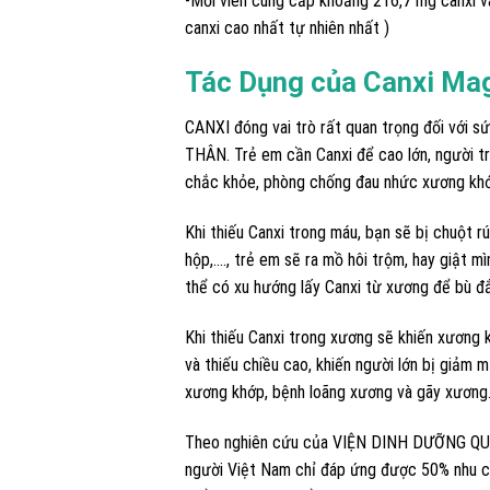
-Mỗi viên cung cấp khoảng 216,7 mg canxi v
canxi cao nhất tự nhiên nhất )
Tác Dụng của Canxi Mag
CANXI đóng vai trò rất quan trọng đối vớ
THÂN. Trẻ em cần Canxi để cao lớn, người t
chắc khỏe, phòng chống đau nhức xương khớ
Khi thiếu Canxi trong máu, bạn sẽ bị chuột rú
hộp,…., trẻ em sẽ ra mồ hôi trộm, hay giật mì
thể có xu hướng lấy Canxi từ xương để bù đắ
Khi thiếu Canxi trong xương sẽ khiến xương 
và thiếu chiều cao, khiến người lớn bị giảm 
xương khớp, bệnh loãng xương và gãy xương
Theo nghiên cứu của VIỆN DINH DƯỠNG QUỐ
người Việt Nam chỉ đáp ứng được 50% nhu c