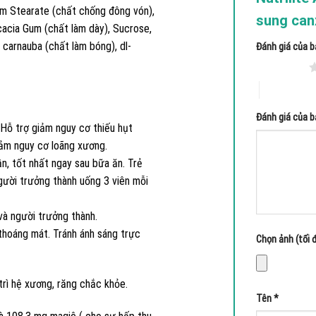
um Stearate (chất chống đông vón),
sung can
cacia Gum (chất làm dày), Sucrose,
 carnauba (chất làm bóng), dl-
Đánh giá của 
1 trên 5 sao
4 trên 5 sa
Đánh giá của 
 Hỗ trợ giảm nguy cơ thiếu hụt
iảm nguy cơ loãng xương.
ần, tốt nhất ngay sau bữa ăn. Trẻ
gười trưởng thành uống 3 viên mỗi
và người trưởng thành.
thoáng mát. Tránh ánh sáng trực
Chọn ảnh (tối đ
 trì hệ xương, răng chắc khỏe.
Tên
*