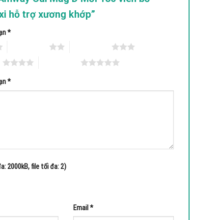
xi hỗ trợ xương khớp”
bạn
*
2 trên 5 sao
3 trên 5 sao
o
5 trên 5 sao
bạn
*
a: 2000kB, file tối đa: 2)
Email
*