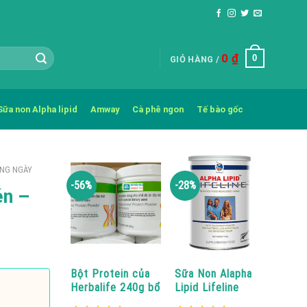
0
₫
0
GIỎ HÀNG /
Sữa non Alpha lipid
Amway
Cà phê ngon
Tế bào gốc
ÀNG NGÀY
-56%
-28%
én –
Bột Protein của
Sữa Non Alapha
Herbalife 240g bổ
Lipid Lifeline
sung đạm nguyên
450g Newimage