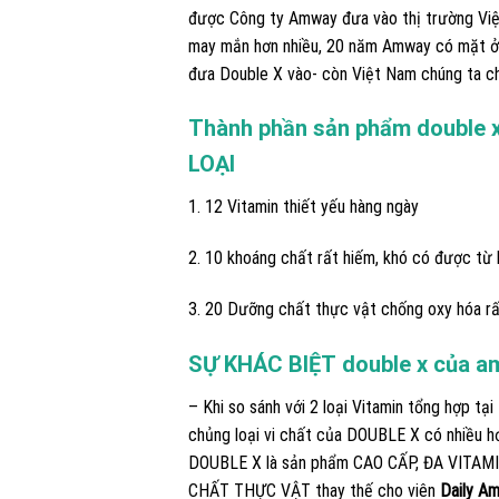
được Công ty Amway đưa vào thị trường Việt
may mắn hơn nhiều, 20 năm Amway có mặt ở t
đưa Double X vào- còn Việt Nam chúng ta c
Thành phần sản phẩm double x
LOẠI
1. 12 Vitamin thiết yếu hàng ngày
2. 10 khoáng chất rất hiếm, khó có được từ 
3. 20 Dưỡng chất thực vật chống oxy hóa rấ
SỰ KHÁC BIỆT double x của 
– Khi so sánh với 2 loại Vitamin tổng hợp tại
chủng loại vi chất của DOUBLE X có nhiều hơ
DOUBLE X là sản phẩm CAO CẤP, ĐA VITA
CHẤT THỰC VẬT thay thế cho viên
Daily A