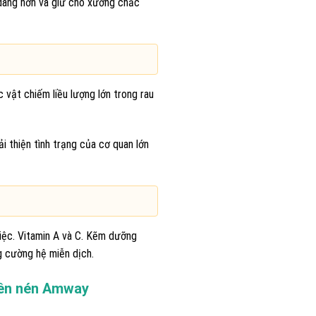
 dàng hơn và giữ cho xương chẳc
c vật chiếm liều lượng lớn trong rau
ải thiện tình trạng của cơ quan lớn
iệc. Vitamin A và C. Kẽm dưỡng
g cường hệ miễn dịch.
iên nén Amway