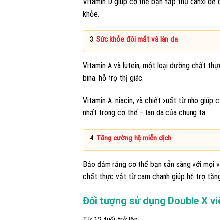
Vitamin D giúp cơ thể bạn hấp thụ canxi dễ
khỏe.
Sức khỏe đôi mắt và làn da
Vitamin A và lutein, một loại dưỡng chất thự
bina. hỗ trợ thị giác.
Vitamin A. niacin, và chiết xuất từ nho giúp c
nhất trong cơ thể – làn da của chúng ta.
Tăng cường hệ miễn dịch
Bảo đảm rằng cơ thể bạn sẵn sàng với mọi v
chất thực vật từ cam chanh giúp hỗ trợ tăn
Đối tượng sử dụng Double X v
Từ 12 tuổi trở lên