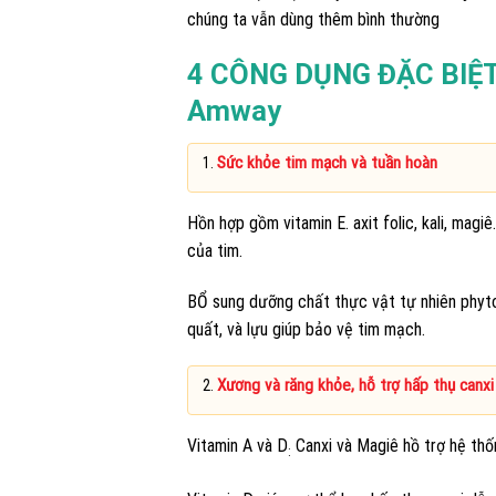
chúng ta vẫn dùng thêm bình thường
4 CÔNG DỤNG ĐẶC BIỆT N
Amway
Sức khỏe tim mạch và tuần hoàn
Hồn hợp gồm vitamin E. axit folic, kali, magi
của tim.
BỔ sung dưỡng chất thực vật tự nhiên phyton
quất, và lựu giúp bảo vệ tim mạch.
Xương và răng khỏe, hỗ trợ hấp thụ canxi
Vitamin A và D
Canxi và Magiê hồ trợ hệ th
: