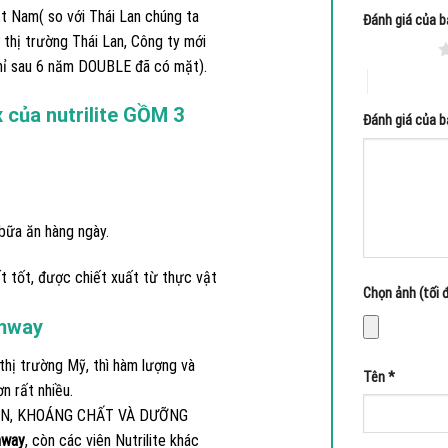
 Nam( so với Thái Lan chúng ta
Đánh giá của 
hị trường Thái Lan, Công ty mới
1 trên 5 sao
hỉ sau 6 năm DOUBLE đã có mặt).
4 trên 5 sa
 của nutrilite GỒM 3
Đánh giá của 
bữa ăn hàng ngày.
t tốt, được chiết xuất từ thực vật
Chọn ảnh (tối đ
amway
 thị trường Mỹ, thì hàm lượng và
Tên
*
n rất nhiều.
MIN, KHOÁNG CHẤT VÀ DƯỠNG
mway
, còn các viên Nutrilite khác