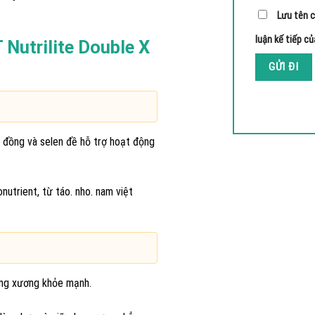
Lưu tên c
luận kế tiếp củ
utrilite Double X
ê. đồng và selen đề hỗ trợ hoạt động
utrient, từ táo. nho. nam việt
ống xương khỏe mạnh.