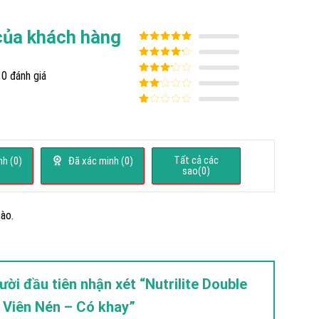
của khách hàng
Được xếp
hạng
5
5
Được xếp
sao
0 đánh giá
hạng
4
5
Được
sao
xếp
Được
hạng
3
xếp
5 sao
Được
hạng
xếp
2
5
hạng
sao
1
5
Tất cả các
h (
0
)
Đã xác minh (
0
)
sao
sao(
0
)
ào.
ười đầu tiên nhận xét “Nutrilite Double
Viên Nén – Có khay”