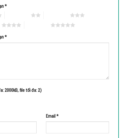
bạn
*
2 trên 5 sao
3 trên 5 sao
o
5 trên 5 sao
bạn
*
a: 2000kB, file tối đa: 2)
Email
*