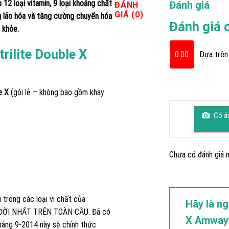
12 loại vitamin, 9 loại khoáng chất
Đánh giá
ĐÁNH
GIÁ (0)
g lão hóa và tăng cường chuyển hóa
Đánh giá 
 khỏe.
rilite Double X
0.00
Dựa trên 
e X
(gói lẻ – không bao gồm khay
Có ản
Chưa có đánh giá n
rong các loại vi chất của
Hãy là ng
ÂU ĐỜI NHẤT TRÊN TOÀN CẦU. Đã có
X Amway 
tháng 9-2014 này sẽ chính thức