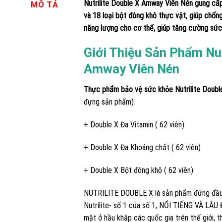
Nutrilite Double X Amway Viên Nén gung cấp 
MÔ TẢ
và 18 loại bột đông khô thực vật, giúp chốn
năng lượng cho cơ thể, giúp tăng cường sức
Giới Thiệu Sản Phẩm Nut
Amway Viên Nén
Thực phẩm bảo vệ sức khỏe Nutrilite Doubl
đựng sản phẩm)
+ Double X Đa Vitamin ( 62 viên)
+ Double X Đa Khoáng chất ( 62 viên)
+ Double X Bột đông khô ( 62 viên)
NUTRILITE DOUBLE X là sản phẩm đứng đầu t
Nutrilite- số 1 của số 1, NỔI TIẾNG VÀ L
mặt ở hầu khắp các quốc gia trên thế giới, 