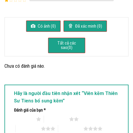
hạng
3
xếp
5 sao
Được
hạng
xếp
2
5
hạng
sao
1
5
Có ảnh (
0
)
Đã xác minh (
0
)
sao
Tất cả các
sao(
0
)
Chưa có đánh giá nào.
Hãy là người đầu tiên nhận xét “Viên kẽm Thiên
Sư Tiens bổ sung kẽm”
Đánh giá của bạn
*
1 trên 5 sao
2 trên 5 sao
3 trên 5 sao
4 trên 5 sao