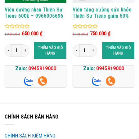
Viên dưỡng nhan Thiên Sư
Viên tăng cường sức khỏe
Tiens 600k – 0966005696
Thiên Sư Tiens giảm 50%
Giá
Giá
Giá
Giá
650.000
₫
750.000
₫
0
0
1.200.000
₫
1.150.000
₫
gốc
hiện
gốc
hiện
out
out
là:
tại
là:
tại
of
of
1.200.000 ₫.
là:
1.150.000 ₫.
là:
ột hòa tan 350k số lượng
Viên dưỡng nhan Thiên Sư Tiens 600k - 0966005696 số lượng
Viên tăng cường sức khỏe Thiên Sư T
THÊM VÀO GIỎ
THÊM VÀO GIỎ
5
5
650.000 ₫.
750.000 ₫.
HÀNG
HÀNG
Zalo:
0945919000
Zalo:
0945919000
CHÍNH SÁCH BÁN HÀNG
CHÍNH SÁCH KIỂM HÀNG