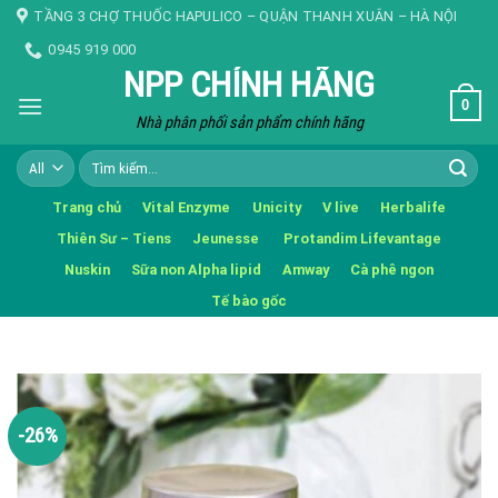
Skip
TẦNG 3 CHỢ THUỐC HAPULICO – QUẬN THANH XUÂN – HÀ NỘI
to
0945 919 000
content
NPP CHÍNH HÃNG
0
Nhà phân phối sản phẩm chính hãng
Tìm
kiếm:
Trang chủ
Vital Enzyme
Unicity
V live
Herbalife
Thiên Sư – Tiens
Jeunesse
Protandim Lifevantage
Nuskin
Sữa non Alpha lipid
Amway
Cà phê ngon
Tế bào gốc
-26%