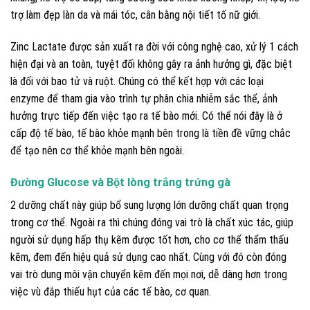
trợ làm đẹp làn da và mái tóc, cân bằng nội tiết tố nữ giới.
Zinc Lactate được sản xuất ra đời với công nghệ cao, xử lý 1 cách
hiện đại và an toàn, tuyệt đối không gây ra ảnh hưởng gì, đặc biệt
là đối với bao tử và ruột. Chúng có thể kết hợp với các loại
enzyme để tham gia vào trình tự phân chia nhiễm sắc thể, ảnh
hưởng trực tiếp đến việc tạo ra tế bào mới. Có thể nói đây là ở
cấp độ tế bào, tế bào khỏe mạnh bên trong là tiền đề vững chắc
để tạo nên cơ thể khỏe mạnh bên ngoài.
Đường Glucose và Bột lòng trắng trứng gà
2 dưỡng chất này giúp bổ sung lượng lớn dưỡng chất quan trọng
trong cơ thể. Ngoài ra thì chúng đóng vai trò là chất xúc tác, giúp
người sử dụng hấp thụ kẽm được tốt hơn, cho cơ thể thẩm thấu
kẽm, đem đến hiệu quả sử dụng cao nhất. Cùng với đó còn đóng
vai trò dung môi vận chuyển kẽm đến mọi nơi, dễ dàng hơn trong
việc vù đắp thiếu hụt của các tế bào, cơ quan.