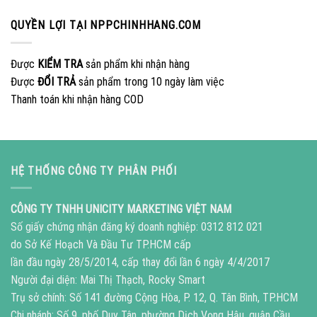
QUYỀN LỢI TẠI NPPCHINHHANG.COM
Được
KIỂM TRA
sản phẩm khi nhận hàng
Được
ĐỔI TRẢ
sản phẩm trong 10 ngày làm việc
Thanh toán khi nhận hàng COD
HỆ THỐNG CÔNG TY PHÂN PHỐI
CÔNG TY TNHH UNICITY MARKETING VIỆT NAM
Số giấy chứng nhận đăng ký doanh nghiệp: 0312 812 021
do Sở Kế Hoạch Và Đầu Tư TP.HCM cấp
lần đầu ngày 28/5/2014, cấp thay đổi lần 6 ngày 4/4/2017
Người đại diện: Mai Thị Thạch, Rocky Smart
Trụ sở chính: Số 141 đường Cộng Hòa, P. 12, Q. Tân Bình, TP.HCM
Chi nhánh: Số 9, phố Duy Tân, phường Dịch Vọng Hậu, quận Cầu