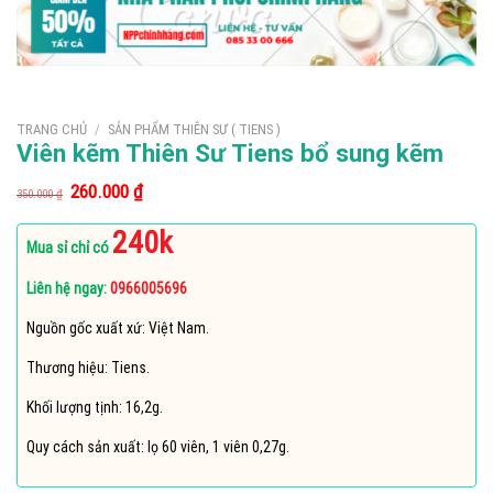
TRANG CHỦ
/
SẢN PHẨM THIÊN SƯ ( TIENS )
Viên kẽm Thiên Sư Tiens bổ sung kẽm
Giá
Giá
260.000
₫
350.000
₫
gốc
hiện
là:
tại
240k
350.000 ₫.
là:
Mua sỉ chỉ có
260.000 ₫.
Liên hệ ngay:
0966005696
Nguồn gốc xuất xứ: Việt Nam.
Thương hiệu: Tiens.
Khối lượng tịnh: 16,2g.
Quy cách sản xuất: lọ 60 viên, 1 viên 0,27g.