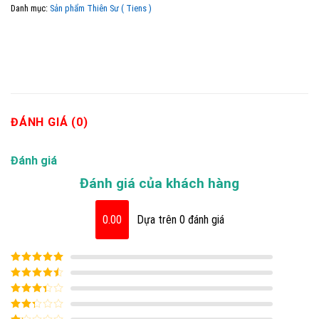
Danh mục:
Sản phẩm Thiên Sư ( Tiens )
ĐÁNH GIÁ (0)
Đánh giá
Đánh giá của khách hàng
0.00
Dựa trên 0 đánh giá
Được xếp
hạng
5
5 sao
Được xếp
hạng
4
5
Được
sao
xếp
Được