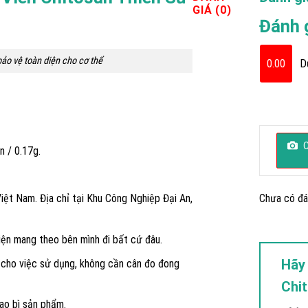
GIÁ (0)
Đánh 
ảo vệ toàn diện cho cơ thể
0.00
D
C
n / 0.17g.
Chưa có đá
ệt Nam. Địa chỉ tại Khu Công Nghiệp Đại An,
iện mang theo bên mình đi bất cứ đâu.
Hãy 
g cho việc sử dụng, không cần cân đo đong
Chi
ao bì sản phẩm.