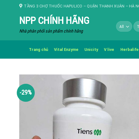
Skip
TẦNG 3 CHỢ THUỐC HAPULICO – QUẬN THANH XUÂN – HÀ N
to
NPP CHÍNH HÃNG
content
Tì
kiế
Nhà phân phối sản phẩm chính hãng
Trang chủ
Vital Enzyme
Unicity
V live
Herbalife
-29%