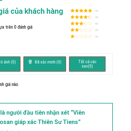
giá của khách hàng
Được xếp
hạng
5
5
Được xếp
sao
ựa trên 0 đánh giá
hạng
4
5
Được
sao
xếp
Được
hạng
3
xếp
5 sao
Được
hạng
xếp
2
5
hạng
sao
1
5
Tất cả các
ó ảnh (
0
)
Đã xác minh (
0
)
sao
sao(
0
)
nh giá nào.
là người đầu tiên nhận xét “Viên
tosan giáp xác Thiên Sư Tiens”