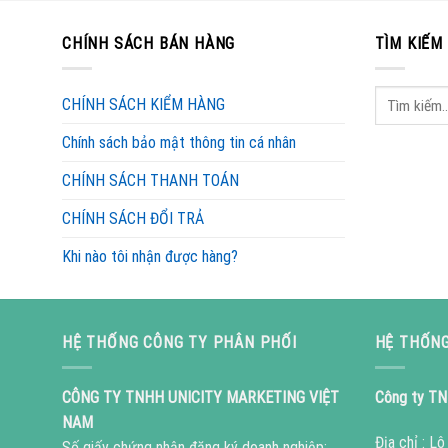
CHÍNH SÁCH BÁN HÀNG
TÌM KIẾM
CHÍNH SÁCH KIỂM HÀNG
Chính sách bảo mật thông tin cá nhân
CHÍNH SÁCH THANH TOÁN
CHÍNH SÁCH ĐỔI TRẢ
Khi nào tôi nhận được hàng?
HỆ THỐNG CÔNG TY PHÂN PHỐI
HỆ THỐNG
CÔNG TY TNHH UNICITY MARKETING VIỆT
Công ty TN
NAM
Địa chỉ : L
Số giấy chứng nhận đăng ký doanh nghiệp: