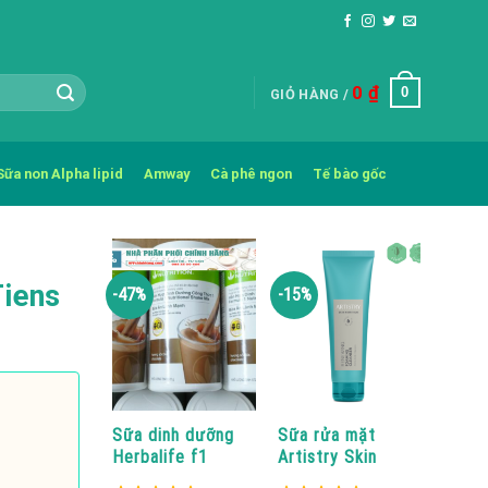
0
₫
0
GIỎ HÀNG /
Sữa non Alpha lipid
Amway
Cà phê ngon
Tế bào gốc
Tiens
-47%
-15%
Sữa dinh dưỡng
Sữa rửa mặt
Herbalife f1
Artistry Skin
hương Socola
Nutrition