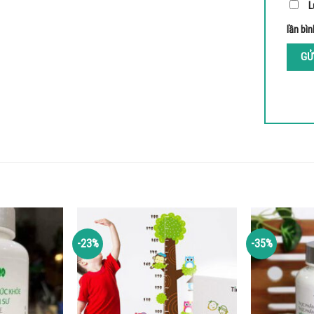
L
lần bìn
-23%
-35%