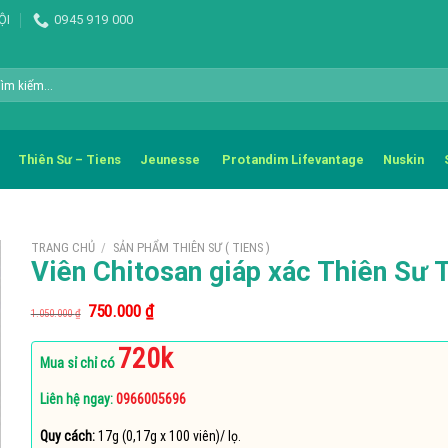
ỘI
0945 919 000
m
m:
Thiên Sư – Tiens
Jeunesse
Protandim Lifevantage
Nuskin
TRANG CHỦ
/
SẢN PHẨM THIÊN SƯ ( TIENS )
Viên Chitosan giáp xác Thiên Sư 
Giá
Giá
750.000
₫
1.050.000
₫
gốc
hiện
là:
tại
720k
1.050.000 ₫.
là:
Mua sỉ chỉ có
750.000 ₫.
Liên hệ ngay:
0966005696
Quy cách:
17g (0,17g x 100 viên)/ lọ.