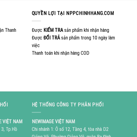
QUYỀN LỢI TẠI NPPCHINHHANG.COM
ận Thanh
Được
KIỂM TRA
sản phẩm khi nhận hàng
Được
ĐỔI TRẢ
sản phẩm trong 10 ngày làm
việc
Thanh toán khi nhận hàng COD
HỐI
HỆ THỐNG CÔNG TY PHÂN PHỐI
E VIỆT NAM
NEWIMAGE VIỆT NAM
 3, Tp.Hồ
Chi nhánh 1: Ô số 12, Tầng 4, tòa nhà D2
Giảng Võ, Phường Giảng Võ, quận Ba Đình,