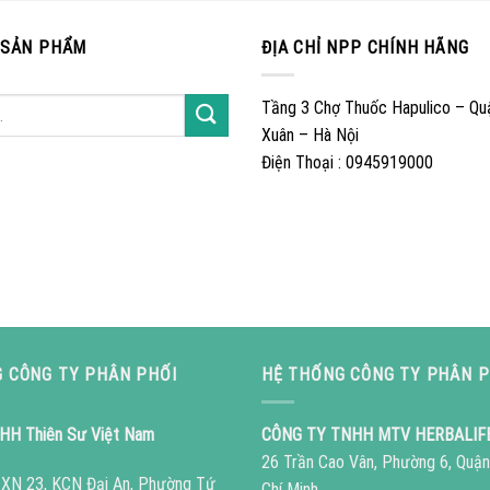
 SẢN PHẨM
ĐỊA CHỈ NPP CHÍNH HÃNG
Tầng 3 Chợ Thuốc Hapulico – Qu
Xuân – Hà Nội
Điện Thoại : 0945919000
 CÔNG TY PHÂN PHỐI
HỆ THỐNG CÔNG TY PHÂN P
HH Thiên Sư Việt Nam
CÔNG TY TNHH MTV HERBALIF
26 Trần Cao Vân, Phường 6, Quận
ô XN 23, KCN Đại An, Phường Tứ
Chí Minh