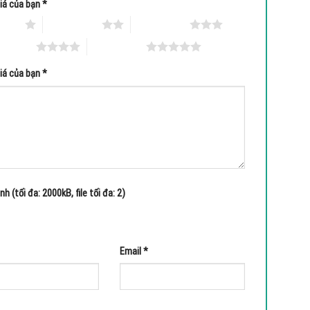
iá của bạn
*
 5 sao
2 trên 5 sao
3 trên 5 sao
ên 5 sao
5 trên 5 sao
iá của bạn
*
h (tối đa: 2000kB, file tối đa: 2)
Email
*