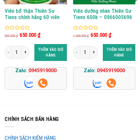
Viên bổ thận Thiên Sư
Viên dưỡng nhan Thiên Sư
Tiens chính hãng 60 viên
Tiens 600k – 0966005696
Giá
Giá
Giá
Giá
650.000
₫
650.000
₫
0
0
800.000
₫
1.200.000
₫
gốc
hiện
gốc
hiện
out
out
là:
tại
là:
tại
of
of
800.000 ₫.
là:
1.200.000 ₫.
là:
ư tiens số lượng
Viên bổ thận Thiên Sư Tiens chính hãng 60 viên số lượng
Viên dưỡng nhan Thiên Sư Tiens 600k
THÊM VÀO GIỎ
THÊM VÀO GIỎ
5
5
650.000 ₫.
650.000 ₫.
HÀNG
HÀNG
Zalo:
0945919000
Zalo:
0945919000
CHÍNH SÁCH BÁN HÀNG
CHÍNH SÁCH KIỂM HÀNG