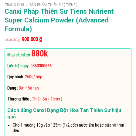
TRANG CHỦ
/
SẢN PHẨM THIÊN SƯ ( TIENS )
Canxi Pháp Thiên Sư Tiens Nutrient
Super Calcium Powder (Advanced
Formula)
Giá
Giá
900.000
₫
1.500.000
₫
gốc
hiện
là:
tại
880k
1.500.000 ₫.
là:
Mua sỉ chỉ có
900.000 ₫.
Liên hệ ngay:
0853300666
Quy cách:
250g/ hộp
Dạng :
Bột hòa tan
Thương Hiệu :
Thiên Sư ( Tiens )
Cách dùng Canxi Dạng Bột Hòa Tan Thiên Sư hiệu
quả
Cho 1 muỗng 10g vào 125ml (1/2 cốc) nước ấm hoặc sữa và trộn
đều.