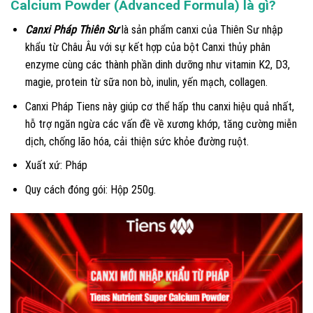
Calcium Powder (Advanced Formula) là gì?
Canxi Pháp Thiên Sư
là sản phẩm canxi của Thiên Sư nhập
khẩu từ Châu Âu với sự kết hợp của bột Canxi thủy phân
enzyme cùng các thành phần dinh dưỡng như vitamin K2, D3,
magie, protein từ sữa non bò, inulin, yến mạch, collagen.
Canxi Pháp Tiens này giúp cơ thể hấp thu canxi hiệu quả nhất,
hỗ trợ ngăn ngừa các vấn đề về xương khớp, tăng cường miễn
dịch, chống lão hóa, cải thiện sức khỏe đường ruột.
Xuất xứ: Pháp
Quy cách đóng gói: Hộp 250g.