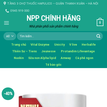
Skip
TẦNG 3 CHỢ THUỐC HAPULICO – QUẬN THANH XUÂN – HÀ NỘI
to
0945 919 000
content
NPP CHÍNH HÃNG
0
Nhà phân phối sản phẩm chính hãng
Tìm
kiếm:
Trang chủ
Vital Enzyme
Unicity
V live
Herbalife
Thiên Sư – Tiens
Jeunesse
Protandim Lifevantage
Nuskin
Sữa non Alpha lipid
Amway
Cà phê ngon
Tế bào gốc
-40%