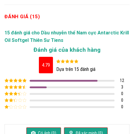
ĐÁNH GIÁ (15)
15 đánh giá cho
Dầu nhuyễn thể Nam cực Antarctic Krill
Oil Softgel Thiên Sư Tiens
Đánh giá của khách hàng
4.79
Được xếp
Dựa trên 15 đánh giá
hạng
4.79
5
sao
12
Được xếp
3
hạng
5
5 sao
Được xếp
0
hạng
4
5
Được
0
sao
xếp
Được
0
hạng
3
xếp
5 sao
Được
hạng
xếp
2
5
hạng
sao
1
5
Có ảnh (
0
)
Đã xác minh (
0
)
sao