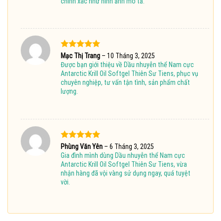
chính xác như hình ảnh mô tả.
Được xếp
Mạc Thị Trang
–
10 Tháng 3, 2025
hạng
5
5
Được bạn giới thiệu về Dầu nhuyễn thể Nam cực
sao
Antarctic Krill Oil Softgel Thiên Sư Tiens, phục vụ
chuyên nghiệp, tư vấn tận tình, sản phẩm chất
lượng.
Được xếp
Phùng Văn Yên
–
6 Tháng 3, 2025
hạng
5
5
Gia đình mình dùng Dầu nhuyễn thể Nam cực
sao
Antarctic Krill Oil Softgel Thiên Sư Tiens, vừa
nhận hàng đã vội vàng sử dụng ngay, quá tuyệt
vời.