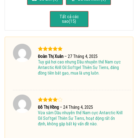
Tất cả các
sao(
15
)
Được xếp
Đoàn Thị Xuân
–
27 Tháng 4, 2025
hạng
5
5
Tuy giá hơi cao nhưng Dầu nhuyễn thể Nam cực
sao
Antarctic Krill Oil Softgel Thiên Sư Tiens, đáng
đồng tiền bát gạo, mua là ưng luôn.
Được
Đỗ Thị Hồng
–
24 Tháng 4, 2025
xếp hạng
Vừa sắm Dầu nhuyễn thể Nam cực Antarctic Krill
4
5 sao
Oil Softgel Thiên Sư Tiens, hoạt động rất ổn
định, không gặp bất kỳ vấn đề nào.