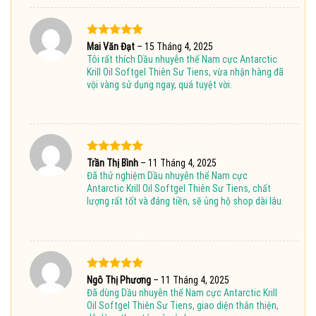
Được xếp
Mai Văn Đạt
–
15 Tháng 4, 2025
hạng
5
5
Tôi rất thích Dầu nhuyễn thể Nam cực Antarctic
sao
Krill Oil Softgel Thiên Sư Tiens, vừa nhận hàng đã
vội vàng sử dụng ngay, quá tuyệt vời.
Được xếp
Trần Thị Bình
–
11 Tháng 4, 2025
hạng
5
5
Đã thử nghiệm Dầu nhuyễn thể Nam cực
sao
Antarctic Krill Oil Softgel Thiên Sư Tiens, chất
lượng rất tốt và đáng tiền, sẽ ủng hộ shop dài lâu.
Được xếp
Ngô Thị Phương
–
11 Tháng 4, 2025
hạng
5
5
Đã dùng Dầu nhuyễn thể Nam cực Antarctic Krill
sao
Oil Softgel Thiên Sư Tiens, giao diện thân thiện,