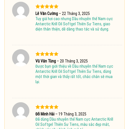
Được xếp
Lê Văn Cường
–
22 Tháng 3, 2025
hạng
5
5
Tuy giá hơi cao nhưng Dầu nhuyễn thể Nam cực
sao
Antarctic Krill Oil Softgel Thiên Sư Tiens, giao
diện thân thiện, dễ dàng thao tác và sử dụng.
Được xếp
Vũ Văn Tùng
–
20 Tháng 3, 2025
hạng
5
5
Được bạn giới thiệu về Dầu nhuyễn thể Nam cực
sao
Antarctic Krill Oil Softgel Thiên Sư Tiens, dùng
một thời gian và thấy rất tốt, chắc chắn sẽ mua
lại.
Được xếp
Đỗ Minh Hải
–
19 Tháng 3, 2025
hạng
5
5
Đã dùng Dầu nhuyễn thể Nam cực Antarctic Krill
sao
Oil Softgel Thiên Sư Tiens, màu sắc đẹp mắt,