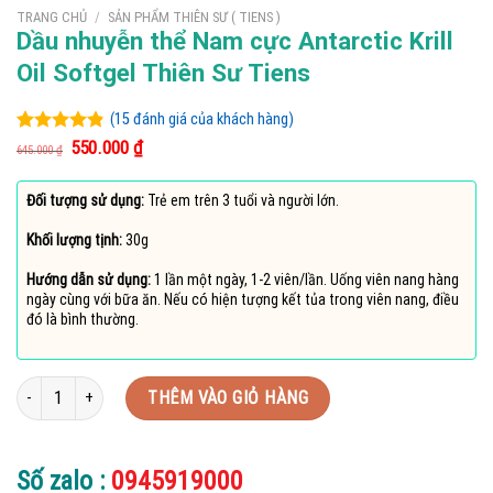
TRANG CHỦ
/
SẢN PHẨM THIÊN SƯ ( TIENS )
Dầu nhuyễn thể Nam cực Antarctic Krill
Oil Softgel Thiên Sư Tiens
(
15
đánh giá của khách hàng)
Giá
Giá
4.79
14
trên 5
550.000
₫
645.000
₫
gốc
hiện
dựa trên
là:
tại
đánh giá
645.000 ₫.
là:
Đối tượng sử dụng:
Trẻ em trên 3 tuổi và người lớn.
550.000 ₫.
Khối lượng tịnh:
30g
Hướng dẫn sử dụng:
1 lần một ngày, 1-2 viên/lần. Uống viên nang hàng
ngày cùng với bữa ăn. Nếu có hiện tượng kết tủa trong viên nang, điều
đó là bình thường.
Dầu nhuyễn thể Nam cực Antarctic Krill Oil Softgel Thiên Sư Tiens số lượng
THÊM VÀO GIỎ HÀNG
Số zalo :
0945919000