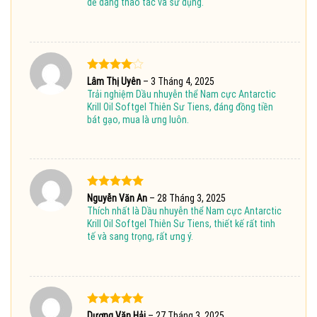
dễ dàng thao tác và sử dụng.
Được
Lâm Thị Uyên
–
3 Tháng 4, 2025
xếp hạng
Trải nghiệm Dầu nhuyễn thể Nam cực Antarctic
4
5 sao
Krill Oil Softgel Thiên Sư Tiens, đáng đồng tiền
bát gạo, mua là ưng luôn.
Được xếp
Nguyễn Văn An
–
28 Tháng 3, 2025
hạng
5
5
Thích nhất là Dầu nhuyễn thể Nam cực Antarctic
sao
Krill Oil Softgel Thiên Sư Tiens, thiết kế rất tinh
tế và sang trọng, rất ưng ý.
Được xếp
Dương Văn Hải
–
27 Tháng 3, 2025