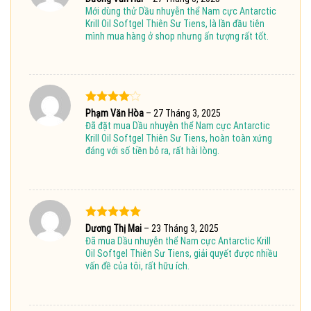
hạng
5
5
Mới dùng thử Dầu nhuyễn thể Nam cực Antarctic
sao
Krill Oil Softgel Thiên Sư Tiens, là lần đầu tiên
mình mua hàng ở shop nhưng ấn tượng rất tốt.
Được
Phạm Văn Hòa
–
27 Tháng 3, 2025
xếp hạng
Đã đặt mua Dầu nhuyễn thể Nam cực Antarctic
4
5 sao
Krill Oil Softgel Thiên Sư Tiens, hoàn toàn xứng
đáng với số tiền bỏ ra, rất hài lòng.
Được xếp
Dương Thị Mai
–
23 Tháng 3, 2025
hạng
5
5
Đã mua Dầu nhuyễn thể Nam cực Antarctic Krill
sao
Oil Softgel Thiên Sư Tiens, giải quyết được nhiều
vấn đề của tôi, rất hữu ích.