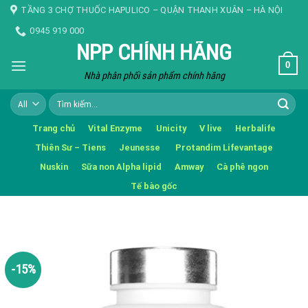
Skip
TẦNG 3 CHỢ THUỐC HAPULICO – QUẬN THANH XUÂN – HÀ NỘI
to
0945 919 000
content
NPP CHÍNH HÃNG
0
Nhà phân phối sản phẩm chính hãng
Tìm
kiếm:
Trang chủ
Vital Enzyme
Unicity
V live
Herbalife
Thiên Sư – Tiens
Jeunesse
Protandim Lifevantage
Nuskin
Sữa non Alpha lipid
Amway
Cà phê ngon
Tế bào gốc
-15%