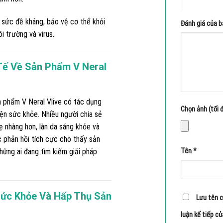
4 trên 5 sa
 sức đề kháng, bảo vệ cơ thể khỏi
Đánh giá của 
i trường và virus.
Tế Về Sản Phẩm V Neral
n phẩm V Neral Vlive có tác dụng
Chọn ảnh (tối đ
iện sức khỏe. Nhiều người chia sẻ
ẹ nhàng hơn, làn da sáng khỏe và
c phản hồi tích cực cho thấy sản
hững ai đang tìm kiếm giải pháp
Tên
*
Sức Khỏe Và Hấp Thụ Sản
Lưu tên c
luận kế tiếp củ