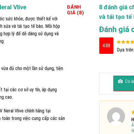
eral Vlive
8 đánh giá 
ĐÁNH
GIÁ (8)
và tái tạo tế
c sức khỏe, được thiết kế với
nh sửa và tái tạo tế bào. Mỗi hộp
Đánh giá 
ng hợp lý để dễ dàng sử dụng và
ng.
4.88
Được xếp
Dựa trên 
hạng
4.8
sao
g vừa đủ cho một lần sử dụng, tiện
Có ản
 tại các cơ sở uy tín, áp dụng
ng cao.
 Neral Vlive chính hãng tại
an toàn trong việc cung cấp các sản
Đ
H
Ấ
s
t