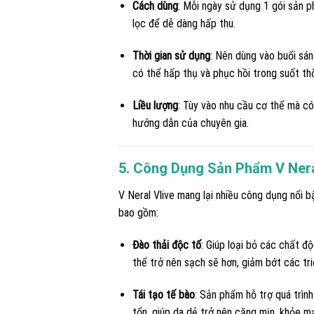
Cách dùng
: Mỗi ngày sử dụng 1 gói sản 
lọc để dễ dàng hấp thu.
Thời gian sử dụng
: Nên dùng vào buổi sán
có thể hấp thụ và phục hồi trong suốt thờ
Liều lượng
: Tùy vào nhu cầu cơ thể mà có
hướng dẫn của chuyên gia.
5. Công Dụng Sản Phẩm V Nera
V Neral Vlive mang lại nhiều công dụng nổi b
bao gồm:
Đào thải độc tố
: Giúp loại bỏ các chất độ
thể trở nên sạch sẽ hơn, giảm bớt các tr
Tái tạo tế bào
: Sản phẩm hỗ trợ quá trình
tổn, giúp da dẻ trở nên căng mịn, khỏe m