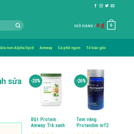
0
₫
0
GIỎ HÀNG /
Sữa non Alpha lipid
Amway
Cà phê ngon
Tế bào gốc
nh sửa
-20%
-26%
Bột Protein
Tem vàng
Amway Trà xanh
Protandim nrf2
Nutrilite chính
Lifevantage 30