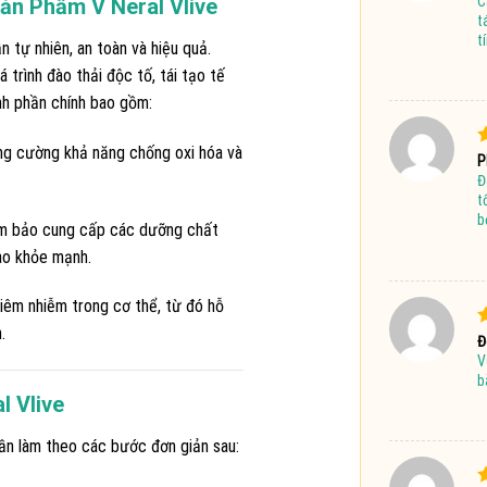
C
ản Phẩm V Neral Vlive
s
t
tí
 tự nhiên, an toàn và hiệu quả.
trình đào thải độc tố, tái tạo tế
nh phần chính bao gồm:
ăng cường khả năng chống oxi hóa và
Đ
P
Đ
s
t
b
ảm bảo cung cấp các dưỡng chất
bào khỏe mạnh.
viêm nhiễm trong cơ thể, từ đó hỗ
.
Đ
Đ
V
s
b
l Vlive
cần làm theo các bước đơn giản sau: