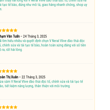
ảm thấy hài lòng với V Neral Vlive đào thải độc tố, chỉnh sửa và
ao
ái tạo tế bào, đúng như mô tả, giao hàng nhanh chóng, shop uy
n.
ược xếp
hạm Văn Tuấn
–
24 Tháng 3, 2025
hạng
5
5
ã tìm hiểu nhiều và quyết định chọn V Neral Vlive đào thải độc
ao
ố, chỉnh sửa và tái tạo tế bào, hoàn toàn xứng đáng với số tiền
ỏ ra, rất hài lòng.
ược xếp
oàn Thị Xuân
–
22 Tháng 3, 2025
hạng
5
5
ừa sắm V Neral Vlive đào thải độc tố, chỉnh sửa và tái tạo tế
ao
ào, tiết kiệm năng lượng, thân thiện với môi trường.