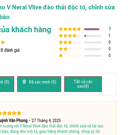
cho
V Neral Vlive đào thải độc tố, chỉnh sửa
 bào
của khách hàng
7
Được xếp
1
hạng
5
5
Được xếp
0
sao
hạng
4
5
Được
0
8 đánh giá
sao
8
5
xếp
Được
0
hạng
3
xếp
5 sao
Được
hạng
xếp
2
5
hạng
sao
1
5
Tất cả các
h (
0
)
Đã xác minh (
0
)
sao
sao(
8
)
ược xếp
uỳnh Văn Phong
–
27 Tháng 4, 2025
hạng
5
5
n tượng với V Neral Vlive đào thải độc tố, chỉnh sửa và tái tạo
ao
ế bào, đúng như mô tả, giao hàng nhanh chóng, shop uy tín.