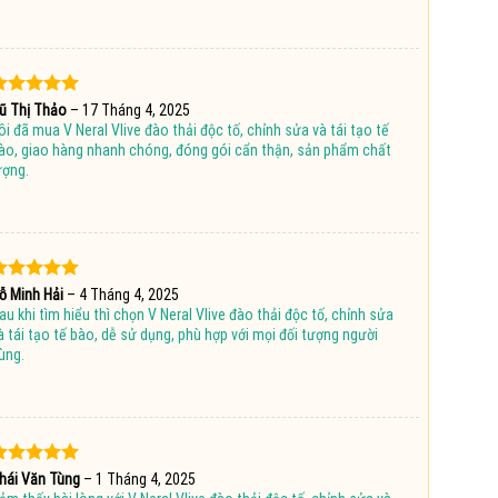
ược xếp
ũ Thị Thảo
–
17 Tháng 4, 2025
hạng
5
5
ôi đã mua V Neral Vlive đào thải độc tố, chỉnh sửa và tái tạo tế
ao
ào, giao hàng nhanh chóng, đóng gói cẩn thận, sản phẩm chất
ượng.
ược xếp
ỗ Minh Hải
–
4 Tháng 4, 2025
hạng
5
5
au khi tìm hiểu thì chọn V Neral Vlive đào thải độc tố, chỉnh sửa
ao
à tái tạo tế bào, dễ sử dụng, phù hợp với mọi đối tượng người
ùng.
ược xếp
hái Văn Tùng
–
1 Tháng 4, 2025
hạng
5
5