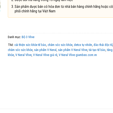
Sản phẩm được bán có hóa đơn từ nhà bán hàng chính hãng hoặc cô
phối chính hãng tại Việt Nam
Danh mục:
Bộ 3 Vlive
Thẻ:
cải thiện sức khỏe tế bào
,
chăm sóc sức khỏe
,
detox tự nhiên
,
đào thải độc tố
chăm sóc sức khỏe
,
sản phẩm V Neral
,
sản phẩm V Neral Vlive
,
tái tạo tế bào
,
tăng
khỏe
,
V Neral Vlive
,
V Neral Vlive giá rẻ
,
V Neral Vlive giambeo.com.vn