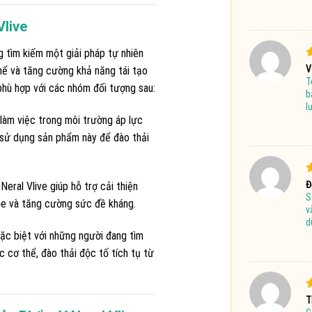
Vlive
g tìm kiếm một giải pháp tự nhiên
Đ
V
thể và tăng cường khả năng tái tạo
T
phù hợp với các nhóm đối tượng sau:
s
b
l
làm việc trong môi trường áp lực
 sử dụng sản phẩm này để đào thải
Đ
Đ
 Neral Vlive giúp hỗ trợ cải thiện
S
hỏe và tăng cường sức đề kháng.
s
v
d
Đặc biệt với những người đang tìm
c cơ thể, đào thải độc tố tích tụ từ
Đ
T