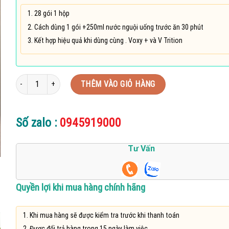
28 gói 1 hộp
Cách dùng 1 gói +250ml nước nguội uống trước ăn 30 phút
Kết hợp hiệu quả khi dùng cùng . Voxy + và V Trition
V Neral Vlive đào thải độc tố, chỉnh sửa và tái tạo tế bào số lượng
THÊM VÀO GIỎ HÀNG
Số zalo :
0945919000
Tư Vấn
Quyền lợi khi mua hàng chính hãng
Khi mua hàng sẽ được kiểm tra trước khi thanh toán
Được đổi trả hàng trong 15 ngày làm việc