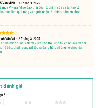
ược xếp
õ Văn Minh
–
7 Tháng 3, 2025
hạng
5
5
ã mua V Neral Vlive đào thải độc tố, chỉnh sửa và tái tạo tế
ao
ào, mua làm quà tặng và người nhận rất thích, cảm ơn shop.
ược
rịnh Văn Vũ
–
2 Tháng 3, 2025
ếp hạng
ia đình mình dùng V Neral Vlive đào thải độc tố, chỉnh sửa và tái
5 sao
ạo tế bào, chất lượng rất tốt và đáng tiền, sẽ ủng hộ shop dài
âu.
t đánh giá
bạn
*
2 trên 5 sao
3 trên 5 sao