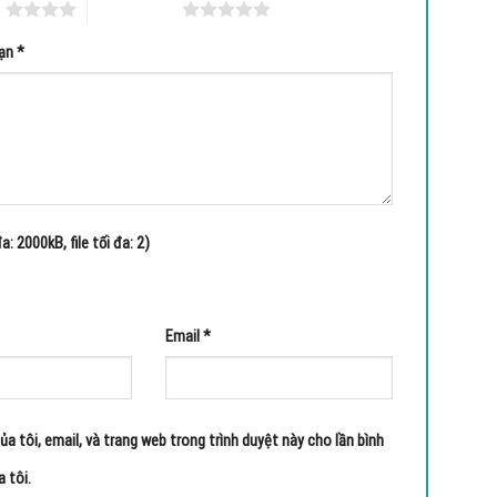
o
5 trên 5 sao
bạn
*
a: 2000kB, file tối đa: 2)
Email
*
ủa tôi, email, và trang web trong trình duyệt này cho lần bình
a tôi.