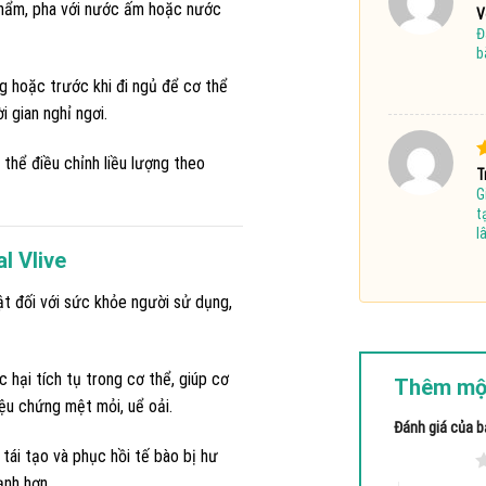
phẩm, pha với nước ấm hoặc nước
Đ
V
Đ
s
b
g hoặc trước khi đi ngủ để cơ thể
i gian nghỉ ngơi.
 thể điều chỉnh liều lượng theo
Đ
T
x
G
4
t
l
l Vlive
ật đối với sức khỏe người sử dụng,
c hại tích tụ trong cơ thể, giúp cơ
Thêm mộ
iệu chứng mệt mỏi, uể oải.
Đánh giá của 
 tái tạo và phục hồi tế bào bị hư
1 trên 5 sao
ạnh hơn.