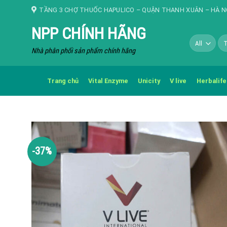
Skip
TẦNG 3 CHỢ THUỐC HAPULICO – QUẬN THANH XUÂN – HÀ N
to
NPP CHÍNH HÃNG
content
Tì
kiế
Nhà phân phối sản phẩm chính hãng
Trang chủ
Vital Enzyme
Unicity
V live
Herbalife
-37%