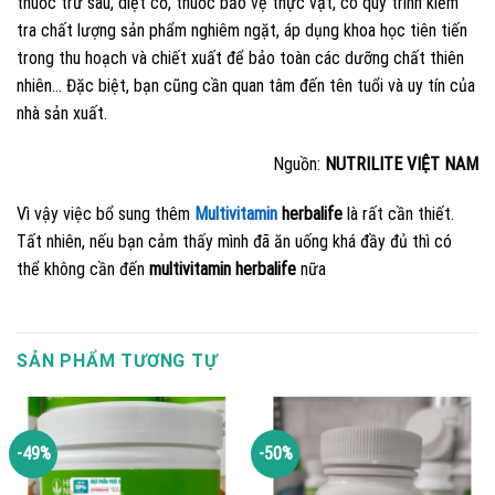
thuốc trừ sâu, diệt cỏ, thuốc bảo vệ thực vật, có quy trình kiểm
tra chất lượng sản phẩm nghiêm ngặt, áp dụng khoa học tiên tiến
trong thu hoạch và chiết xuất để bảo toàn các dưỡng chất thiên
nhiên… Đặc biệt, bạn cũng cần quan tâm đến tên tuổi và uy tín của
nhà sản xuất.
Nguồn:
NUTRILITE VIỆT NAM
Vì vậy việc bổ sung thêm
Multivitamin
herbalife
là rất cần thiết.
Tất nhiên, nếu bạn cảm thấy mình đã ăn uống khá đầy đủ thì có
thể không cần đến
multivitamin herbalife
nữa
SẢN PHẨM TƯƠNG TỰ
-49%
-50%