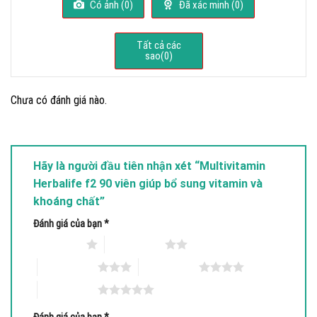
Có ảnh (
0
)
Đã xác minh (
0
)
sao
Tất cả các
sao(
0
)
Chưa có đánh giá nào.
Hãy là người đầu tiên nhận xét “Multivitamin
Herbalife f2 90 viên giúp bổ sung vitamin và
khoáng chất”
Đánh giá của bạn
*
1 trên 5 sao
2 trên 5 sao
3 trên 5 sao
4 trên 5 sao
5 trên 5 sao