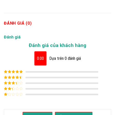
ĐÁNH GIÁ (0)
Đánh giá
Đánh giá của khách hàng
0.00
Dựa trên 0 đánh giá
Được xếp
hạng
5
5 sao
Được xếp
hạng
4
5
Được
sao
xếp
Được
hạng
3
xếp
5 sao
Được
hạng
xếp
2
5
hạng
sao
1
5