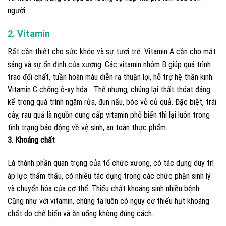
người.
2. Vitamin
Rất cần thiết cho sức khỏe và sự tươi trẻ. Vitamin A cần cho mắt
sáng và sự ổn định của xương. Các vitamin nhóm B giúp quá trình
trao đổi chất, tuần hoàn máu diễn ra thuận lợi, hỗ trợ hệ thần kinh.
Vitamin C chống ô-xy hóa… Thế nhưng, chúng lại thất thóat đáng
kể trong quá trình ngâm rửa, đun nấu, bóc vỏ củ quả. Đặc biệt, trái
cây, rau quả là nguồn cung cấp vitamin phổ biến thì lại luôn trong
tình trạng báo động về vệ sinh, an toàn thực phẩm.
3. Khoáng chất
Là thành phần quan trọng của tổ chức xương, có tác dụng duy trì
áp lực thẩm thấu, có nhiều tác dụng trong các chức phận sinh lý
và chuyển hóa của cơ thể. Thiếu chất khoáng sinh nhiều bệnh.
Cũng như với vitamin, chúng ta luôn có nguy cơ thiếu hụt khoáng
chất do chế biến và ăn uống không đúng cách.