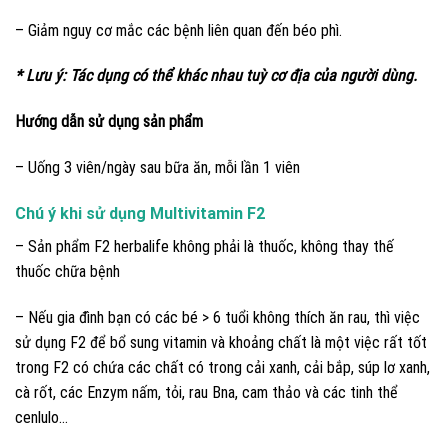
– Giảm nguy cơ mắc các bệnh liên quan đến béo phì.
* Lưu ý: Tác dụng có thể khác nhau tuỳ cơ địa của người dùng.
Hướng dẫn sử dụng sản phẩm
– Uống 3 viên/ngày sau bữa ăn, mỗi lần 1 viên
Chú ý khi sử dụng Multivitamin F2
– Sản phẩm F2 herbalife không phải là thuốc, không thay thế
thuốc chữa bệnh
– Nếu gia đình bạn có các bé > 6 tuổi không thích ăn rau, thì việc
sử dụng F2 để bổ sung vitamin và khoảng chất là một việc rất tốt
trong F2 có chứa các chất có trong cải xanh, cải bắp, súp lơ xanh,
cà rốt, các Enzym nấm, tỏi, rau Bna, cam thảo và các tinh thể
cenlulo…