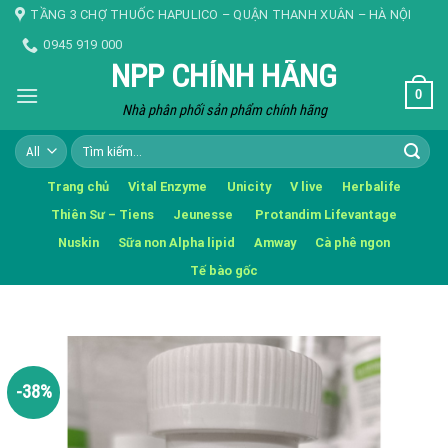
Skip
TẦNG 3 CHỢ THUỐC HAPULICO – QUẬN THANH XUÂN – HÀ NỘI
to
0945 919 000
content
NPP CHÍNH HÃNG
0
Nhà phân phối sản phẩm chính hãng
Tìm
kiếm:
Trang chủ
Vital Enzyme
Unicity
V live
Herbalife
Thiên Sư – Tiens
Jeunesse
Protandim Lifevantage
Nuskin
Sữa non Alpha lipid
Amway
Cà phê ngon
Tế bào gốc
-38%