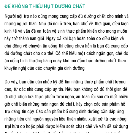
ĐỂ KHÔNG THIẾU HỤT DƯỠNG CHẤT
Người nội trợ nào cũng mong cung cấp đủ dưỡng chất cho mình và
những người thân. Như đã nói ở trên, hạn chế về thời gian, điều kiện
kinh tế và vấn đề an toàn vệ sinh thực phẩm khiến cho mong muốn
này trở thành nan giải. Ngay cả khi bạn hoàn toàn có điều kiện và
chủ động về chuyện ăn uống thì cũng chưa hẳn là bạn đã cung cấp
đủ dưỡng chất cho cơ thể. Có thể hiểu một cách ngắn gọn, chế độ
ăn uống bình thường hàng ngày khó mà đảm bảo dưỡng chất theo
khuyến nghị của các chuyên gia dinh dưỡng.
Do vậy, bạn cần cân nhắc kỹ để tìm những thực phẩm chất lượng
cao, từ các nhà cung cấp uy tín. Nếu bạn không có đủ thời gian để
đi chợ, chọn lựa thực phẩm tươi ngon, an toàn rồi sau đó mất nhiều
giờ chế biến những món ngon đủ chất, hãy chọn các sản phẩm hỗ
trợ đáng tin cậy. Các sản phẩm bổ sung dinh dưỡng cần đáp ứng
những tiêu chí: nguồn nguyên liệu thiên nhiên, xuất xứ từ các nông
trại hữu cơ hoặc phải được kiểm soát chặt chẽ về vấn đề sử dụng