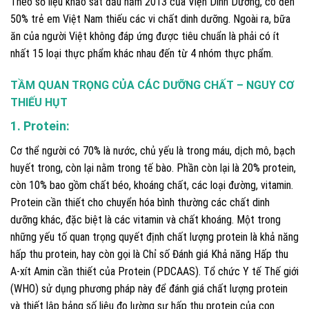
Theo số liệu khảo sát đầu năm 2013 của Viện Dinh Dưỡng, có đến
50% trẻ em Việt Nam thiếu các vi chất dinh dưỡng. Ngoài ra, bữa
ăn của người Việt không đáp ứng được tiêu chuẩn là phải có ít
nhất 15 loại thực phẩm khác nhau đến từ 4 nhóm thực phẩm.
TẦM QUAN TRỌNG CỦA CÁC DƯỠNG CHẤT – NGUY CƠ
THIẾU HỤT
1. Protein
:
Cơ thể người có 70% là nước, chủ yếu là trong máu, dịch mô, bạch
huyết trong, còn lại nằm trong tế bào. Phần còn lại là 20% protein,
còn 10% bao gồm chất béo, khoáng chất, các loại đường, vitamin.
Protein cần thiết cho chuyển hóa bình thường các chất dinh
dưỡng khác, đặc biệt là các vitamin và chất khoáng. Một trong
những yếu tố quan trọng quyết định chất lượng protein là khả năng
hấp thu protein, hay còn gọi là Chỉ số Đánh giá Khả năng Hấp thu
A-xít Amin cần thiết của Protein (PDCAAS). Tổ chức Y tế Thế giới
(WHO) sử dụng phương pháp này để đánh giá chất lượng protein
và thiết lập bảng số liệu đo lường sự hấp thu protein của con