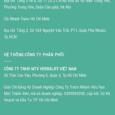
Địa chỉ: Tầng 3 và 4, Số 11 Lô 2 C4/NO Khu đô thị Nam Trung Yên,
Phường Trung Hòa, Quận Cầu giấy, Hà Nội
Chi Nhánh Tiens Hồ Chí Minh
Địa chỉ: Tầng 2, Số 163 Nguyễn Văn Trỗi, P11, Quận Phú Nhuận,
Tp.HCM
HỆ THỐNG CÔNG TY PHÂN PHỐI
CÔNG TY TNHH MTV HERBALIFE VIỆT NAM
26 Trần Cao Vân, Phường 6, Quận 3, Tp.Hồ Chí Minh
Giấy CN Đăng Ký Doanh Nghiệp Công Ty Trách Nhiệm Hữu Hạn
Một Thành Viên, mã số doanh nghiệp: 0309069208, cấp bởi: Sở Kế
Hoạch và Đầu Tư TP. Hồ Chí Minh.