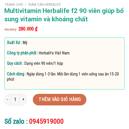
TRANG CHỦ
/
GIẢM CÂN HERBALIFE
Multivitamin Herbalife f2 90 viên giúp bổ
sung vitamin và khoáng chất
Giá
Giá
280.000
₫
455.000
₫
gốc
hiện
là:
tại
455.000 ₫.
là:
Xuất Xứ :
Mỹ
280.000 ₫.
Công ty phân phối
:
Herbalife Việt Nam
Quy cách :
Dạng viên 90 viên/1 hộp
Cách dùng :
Ngày dùng 1-3 lần. Mỗi lần dùng 1 viên uống sau ăn 15-20
phút
Multivitamin Herbalife f2 90 viên giúp bổ sung vitamin và khoáng chất số lư
THÊM VÀO GIỎ HÀNG
Số zalo :
0945919000