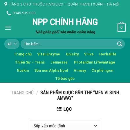
Skip
TẦNG 3 CHỢ THUỐC HAPULICO – QUẬN THANH XUÂN – HÀ NỘI
to
0945 919 000
content
NPP CHÍNH HÃNG
0
Nhà phân phối sản phẩm chính hãng
Tìm
kiếm:
Trang chủ
Vital Enzyme
Unicity
V live
Herbalife
Thiên Sư – Tiens
Jeunesse
Protandim Lifevantage
Nuskin
Sữa non Alpha lipid
Amway
Cà phê ngon
Tế bào gốc
TRANG CHỦ
/
SẢN PHẨM ĐƯỢC GẮN THẺ “MEN VI SINH
AMWAY”
LỌC