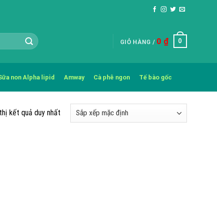
0
₫
0
GIỎ HÀNG /
Sữa non Alpha lipid
Amway
Cà phê ngon
Tế bào gốc
thị kết quả duy nhất