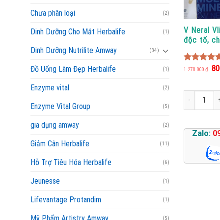
Chưa phân loại
(2)
V Neral Vl
Dinh Dưỡng Cho Mắt Herbalife
(1)
độc tố, ch
tái tạo tế
Dinh Dưỡng Nutrilite Amway
(34)
Giá
80
4.88
out o
Đồ Uống Làm Đẹp Herbalife
(1)
1.278.000
₫
gố
5
là:
Enzyme vital
1.2
(2)
V Neral Vlive
Enzyme Vital Group
(5)
gia dụng amway
(2)
Zalo:
0
Giảm Cân Herbalife
(11)
Hỗ Trợ Tiêu Hóa Herbalife
(6)
Jeunesse
(1)
Lifevantage Protandim
(1)
Mỹ Phẩm Artistry Amway
(5)