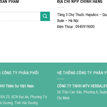
 SẢN PHẨM
ĐỊA CHỈ NPP CHÍNH HÃNG
Tầng 3 Chợ Thuốc Hapulico – Qu
Xuân – Hà Nội
Điện Thoại : 0945919000
 CÔNG TY PHÂN PHỐI
HỆ THỐNG CÔNG TY PHÂN P
HH Thiên Sư Việt Nam
CÔNG TY TNHH MTV HERBALIF
26 Trần Cao Vân, Phường 6, Quận
ô XN 23, KCN Đại An, Phường Tứ
Chí Minh
ải Dương, Tỉnh Hải Dương