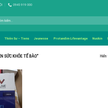
ỘI
0945 919 000
m
m:
Thiên Sư – Tiens
Jeunesse
Protandim Lifevantage
Nuskin
N SỨC KHỎE TẾ BÀO”
Hiển 