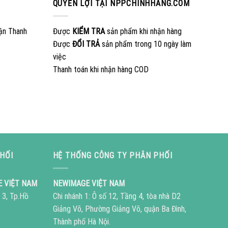
QUYỀN LỢI TẠI NPPCHINHHANG.COM
ận Thanh
Được
KIỂM TRA
sản phẩm khi nhận hàng
Được
ĐỔI TRẢ
sản phẩm trong 10 ngày làm
việc
Thanh toán khi nhận hàng COD
HỐI
HỆ THỐNG CÔNG TY PHÂN PHỐI
E VIỆT NAM
NEWIMAGE VIỆT NAM
 3, Tp.Hồ
Chi nhánh 1: Ô số 12, Tầng 4, tòa nhà D2
Giảng Võ, Phường Giảng Võ, quận Ba Đình,
Thành phố Hà Nội.