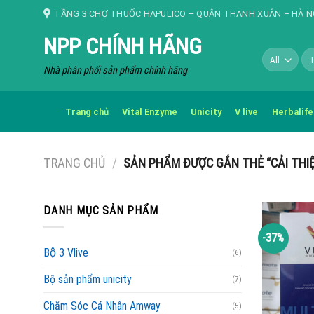
Skip
TẦNG 3 CHỢ THUỐC HAPULICO – QUẬN THANH XUÂN – HÀ N
to
NPP CHÍNH HÃNG
content
Tì
kiế
Nhà phân phối sản phẩm chính hãng
Trang chủ
Vital Enzyme
Unicity
V live
Herbalife
TRANG CHỦ
/
SẢN PHẨM ĐƯỢC GẮN THẺ “CẢI THIỆ
DANH MỤC SẢN PHẨM
-37%
Bộ 3 Vlive
(6)
Bộ sản phẩm unicity
(7)
Chăm Sóc Cá Nhân Amway
(5)