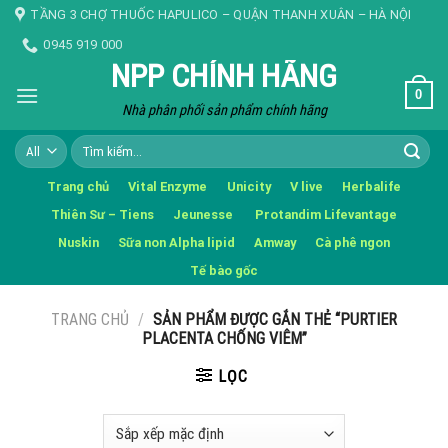
Skip
TẦNG 3 CHỢ THUỐC HAPULICO – QUẬN THANH XUÂN – HÀ NỘI
to
0945 919 000
content
NPP CHÍNH HÃNG
0
Nhà phân phối sản phẩm chính hãng
Tìm
kiếm:
Trang chủ
Vital Enzyme
Unicity
V live
Herbalife
Thiên Sư – Tiens
Jeunesse
Protandim Lifevantage
Nuskin
Sữa non Alpha lipid
Amway
Cà phê ngon
Tế bào gốc
TRANG CHỦ
/
SẢN PHẨM ĐƯỢC GẮN THẺ “PURTIER
PLACENTA CHỐNG VIÊM”
LỌC