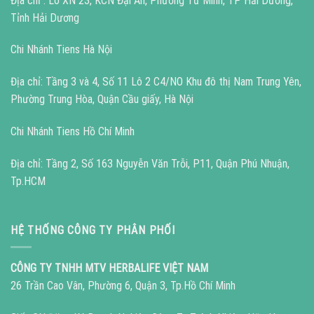
Địa chỉ : Lô XN 23, KCN Đại An, Phường Tứ Minh, TP Hải Dương,
Tỉnh Hải Dương
Chi Nhánh Tiens Hà Nội
Địa chỉ: Tầng 3 và 4, Số 11 Lô 2 C4/NO Khu đô thị Nam Trung Yên,
Phường Trung Hòa, Quận Cầu giấy, Hà Nội
Chi Nhánh Tiens Hồ Chí Minh
Địa chỉ: Tầng 2, Số 163 Nguyễn Văn Trỗi, P11, Quận Phú Nhuận,
Tp.HCM
HỆ THỐNG CÔNG TY PHÂN PHỐI
CÔNG TY TNHH MTV HERBALIFE VIỆT NAM
26 Trần Cao Vân, Phường 6, Quận 3, Tp.Hồ Chí Minh