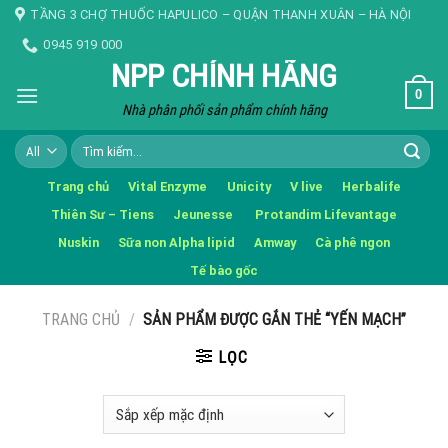
Skip
TẦNG 3 CHỢ THUỐC HAPULICO – QUẬN THANH XUÂN – HÀ NỘI
to
0945 919 000
content
NPP CHÍNH HÃNG
0
Nhà phân phối sản phẩm chính hãng
Tìm
kiếm:
Trang chủ
Vital Enzyme
Unicity
V live
Herbalife
Thiên Sư – Tiens
Jeunesse
Protandim Lifevantage
Nuskin
Sữa non Alpha lipid
Amway
Cà phê ngon
Tế bào gốc
TRANG CHỦ
/
SẢN PHẨM ĐƯỢC GẮN THẺ “YẾN MẠCH”
LỌC