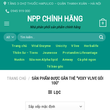
Skip
TẦNG 3 CHỢ THUỐC HAPULICO – QUẬN THANH XUÂN – HÀ NỘI
to
0945 919 000
content
NPP CHÍNH HÃNG
0
Nhà phân phối sản phẩm chính hãng
Tìm
kiếm:
Trang chủ
Vital Enzyme
Unicity
V live
Herbalife
Thiên Sư – Tiens
Jeunesse
Protandim Lifevantage
Nuskin
Sữa non Alpha lipid
Amway
Cà phê ngon
Tế bào gốc
TRANG CHỦ
/
SẢN PHẨM ĐƯỢC GẮN THẺ “VOXY VLIVE GÓI
10G”
LỌC