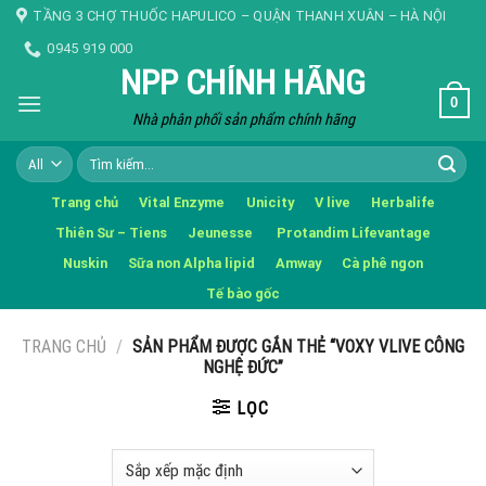
Skip
TẦNG 3 CHỢ THUỐC HAPULICO – QUẬN THANH XUÂN – HÀ NỘI
to
0945 919 000
content
NPP CHÍNH HÃNG
0
Nhà phân phối sản phẩm chính hãng
Tìm
kiếm:
Trang chủ
Vital Enzyme
Unicity
V live
Herbalife
Thiên Sư – Tiens
Jeunesse
Protandim Lifevantage
Nuskin
Sữa non Alpha lipid
Amway
Cà phê ngon
Tế bào gốc
TRANG CHỦ
/
SẢN PHẨM ĐƯỢC GẮN THẺ “VOXY VLIVE CÔNG
NGHỆ ĐỨC”
LỌC