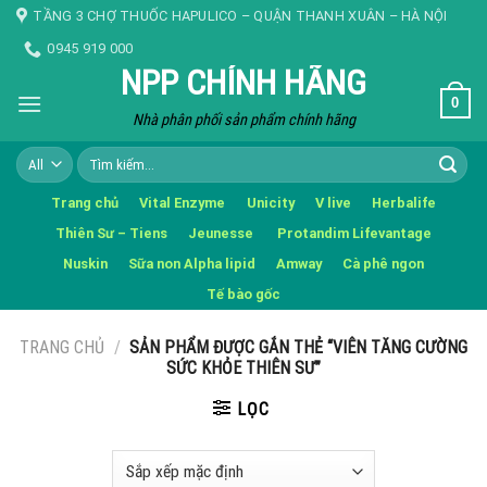
Skip
TẦNG 3 CHỢ THUỐC HAPULICO – QUẬN THANH XUÂN – HÀ NỘI
to
0945 919 000
content
NPP CHÍNH HÃNG
0
Nhà phân phối sản phẩm chính hãng
Tìm
kiếm:
Trang chủ
Vital Enzyme
Unicity
V live
Herbalife
Thiên Sư – Tiens
Jeunesse
Protandim Lifevantage
Nuskin
Sữa non Alpha lipid
Amway
Cà phê ngon
Tế bào gốc
TRANG CHỦ
/
SẢN PHẨM ĐƯỢC GẮN THẺ “VIÊN TĂNG CƯỜNG
SỨC KHỎE THIÊN SƯ”
LỌC