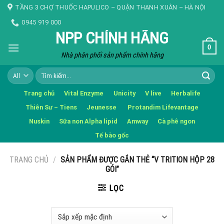
Skip
TẦNG 3 CHỢ THUỐC HAPULICO – QUẬN THANH XUÂN – HÀ NỘI
to
0945 919 000
content
NPP CHÍNH HÃNG
0
Nhà phân phối sản phẩm chính hãng
Tìm
kiếm:
Trang chủ
Vital Enzyme
Unicity
V live
Herbalife
Thiên Sư – Tiens
Jeunesse
Protandim Lifevantage
Nuskin
Sữa non Alpha lipid
Amway
Cà phê ngon
Tế bào gốc
TRANG CHỦ
/
SẢN PHẨM ĐƯỢC GẮN THẺ “V TRITION HỘP 28
GÓI”
LỌC