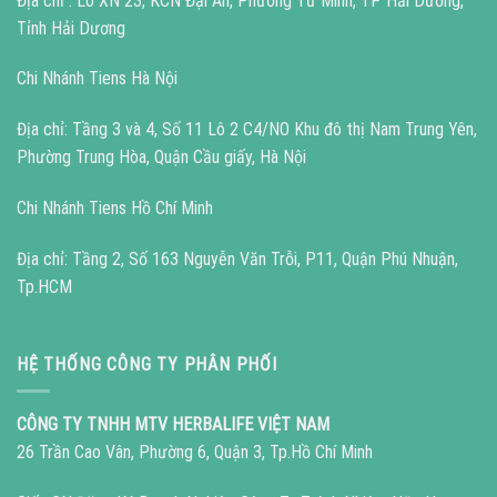
Địa chỉ : Lô XN 23, KCN Đại An, Phường Tứ Minh, TP Hải Dương,
Tỉnh Hải Dương
Chi Nhánh Tiens Hà Nội
Địa chỉ: Tầng 3 và 4, Số 11 Lô 2 C4/NO Khu đô thị Nam Trung Yên,
Phường Trung Hòa, Quận Cầu giấy, Hà Nội
Chi Nhánh Tiens Hồ Chí Minh
Địa chỉ: Tầng 2, Số 163 Nguyễn Văn Trỗi, P11, Quận Phú Nhuận,
Tp.HCM
HỆ THỐNG CÔNG TY PHÂN PHỐI
CÔNG TY TNHH MTV HERBALIFE VIỆT NAM
26 Trần Cao Vân, Phường 6, Quận 3, Tp.Hồ Chí Minh