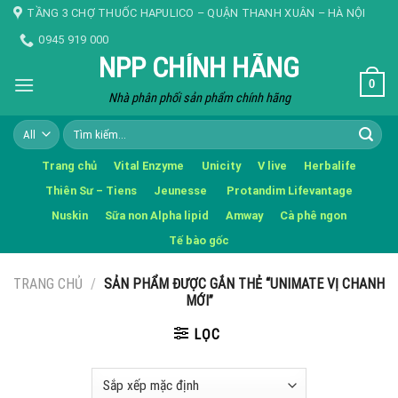
Skip
TẦNG 3 CHỢ THUỐC HAPULICO – QUẬN THANH XUÂN – HÀ NỘI
to
0945 919 000
content
NPP CHÍNH HÃNG
0
Nhà phân phối sản phẩm chính hãng
Tìm
kiếm:
Trang chủ
Vital Enzyme
Unicity
V live
Herbalife
Thiên Sư – Tiens
Jeunesse
Protandim Lifevantage
Nuskin
Sữa non Alpha lipid
Amway
Cà phê ngon
Tế bào gốc
TRANG CHỦ
/
SẢN PHẨM ĐƯỢC GẮN THẺ “UNIMATE VỊ CHANH
MỚI”
LỌC