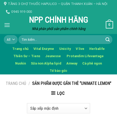
Skip
TẦNG 3 CHỢ THUỐC HAPULICO – QUẬN THANH XUÂN – HÀ NỘI
to
0945 919 000
content
NPP CHÍNH HÃNG
0
Nhà phân phối sản phẩm chính hãng
Tìm
kiếm:
Trang chủ
Vital Enzyme
Unicity
V live
Herbalife
Thiên Sư – Tiens
Jeunesse
Protandim Lifevantage
Nuskin
Sữa non Alpha lipid
Amway
Cà phê ngon
Tế bào gốc
TRANG CHỦ
/
SẢN PHẨM ĐƯỢC GẮN THẺ “UNIMATE LEMON”
LỌC