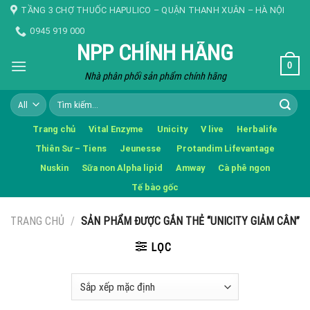
Skip
TẦNG 3 CHỢ THUỐC HAPULICO – QUẬN THANH XUÂN – HÀ NỘI
to
0945 919 000
content
NPP CHÍNH HÃNG
0
Nhà phân phối sản phẩm chính hãng
Tìm
kiếm:
Trang chủ
Vital Enzyme
Unicity
V live
Herbalife
Thiên Sư – Tiens
Jeunesse
Protandim Lifevantage
Nuskin
Sữa non Alpha lipid
Amway
Cà phê ngon
Tế bào gốc
TRANG CHỦ
/
SẢN PHẨM ĐƯỢC GẮN THẺ “UNICITY GIẢM CÂN”
LỌC