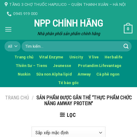
Skip
TẦNG 3 CHỢ THUỐC HAPULICO – QUẬN THANH XUÂN – HÀ NỘI
to
0945 919 000
content
NPP CHÍNH HÃNG
0
Nhà phân phối sản phẩm chính hãng
Tìm
kiếm:
Trang chủ
Vital Enzyme
Unicity
V live
Herbalife
Thiên Sư – Tiens
Jeunesse
Protandim Lifevantage
Nuskin
Sữa non Alpha lipid
Amway
Cà phê ngon
Tế bào gốc
TRANG CHỦ
/
SẢN PHẨM ĐƯỢC GẮN THẺ “THỰC PHẨM CHỨC
NĂNG AMWAY PROTEIN”
LỌC