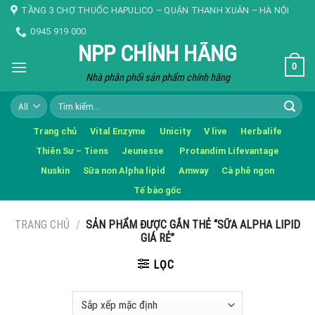
Skip
TẦNG 3 CHỢ THUỐC HAPULICO – QUẬN THANH XUÂN – HÀ NỘI
to
0945 919 000
content
NPP CHÍNH HÃNG
0
Nhà phân phối sản phẩm chính hãng
Tìm
kiếm:
Trang chủ
Vital Enzyme
Unicity
V live
Herbalife
Thiên Sư – Tiens
Jeunesse
Protandim Lifevantage
Nuskin
Sữa non Alpha lipid
Amway
Cà phê ngon
Tế bào gốc
TRANG CHỦ
/
SẢN PHẨM ĐƯỢC GẮN THẺ “SỮA ALPHA LIPID
GIÁ RẺ”
LỌC