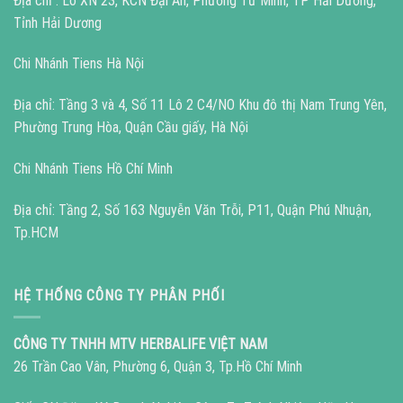
Địa chỉ : Lô XN 23, KCN Đại An, Phường Tứ Minh, TP Hải Dương,
Tỉnh Hải Dương
Chi Nhánh Tiens Hà Nội
Địa chỉ: Tầng 3 và 4, Số 11 Lô 2 C4/NO Khu đô thị Nam Trung Yên,
Phường Trung Hòa, Quận Cầu giấy, Hà Nội
Chi Nhánh Tiens Hồ Chí Minh
Địa chỉ: Tầng 2, Số 163 Nguyễn Văn Trỗi, P11, Quận Phú Nhuận,
Tp.HCM
HỆ THỐNG CÔNG TY PHÂN PHỐI
CÔNG TY TNHH MTV HERBALIFE VIỆT NAM
26 Trần Cao Vân, Phường 6, Quận 3, Tp.Hồ Chí Minh