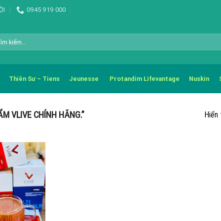
ỘI
0945 919 000
m
m:
Thiên Sư – Tiens
Jeunesse
Protandim Lifevantage
Nuskin
M VLIVE CHÍNH HÃNG.”
Hiển 