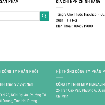
 SẢN PHẨM
ĐỊA CHỈ NPP CHÍNH HÃNG
Tầng 3 Chợ Thuốc Hapulico – Qu
Xuân – Hà Nội
Điện Thoại : 0945919000
 CÔNG TY PHÂN PHỐI
HỆ THỐNG CÔNG TY PHÂN P
HH Thiên Sư Việt Nam
CÔNG TY TNHH MTV HERBALIF
26 Trần Cao Vân, Phường 6, Quận
ô XN 23, KCN Đại An, Phường Tứ
Chí Minh
ải Dương, Tỉnh Hải Dương