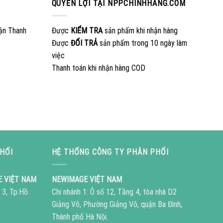
QUYỀN LỢI TẠI NPPCHINHHANG.COM
ận Thanh
Được
KIỂM TRA
sản phẩm khi nhận hàng
Được
ĐỔI TRẢ
sản phẩm trong 10 ngày làm
việc
Thanh toán khi nhận hàng COD
HỐI
HỆ THỐNG CÔNG TY PHÂN PHỐI
E VIỆT NAM
NEWIMAGE VIỆT NAM
 3, Tp.Hồ
Chi nhánh 1: Ô số 12, Tầng 4, tòa nhà D2
Giảng Võ, Phường Giảng Võ, quận Ba Đình,
Thành phố Hà Nội.