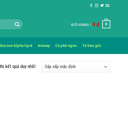
0
₫
0
GIỎ HÀNG /
Sữa non Alpha lipid
Amway
Cà phê ngon
Tế bào gốc
thị kết quả duy nhất