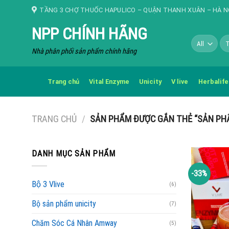
Skip
TẦNG 3 CHỢ THUỐC HAPULICO – QUẬN THANH XUÂN – HÀ N
to
NPP CHÍNH HÃNG
content
Tì
kiế
Nhà phân phối sản phẩm chính hãng
Trang chủ
Vital Enzyme
Unicity
V live
Herbalife
TRANG CHỦ
/
SẢN PHẨM ĐƯỢC GẮN THẺ “SẢN PHẨ
DANH MỤC SẢN PHẨM
-33%
Bộ 3 Vlive
(6)
Bộ sản phẩm unicity
(7)
Chăm Sóc Cá Nhân Amway
(5)