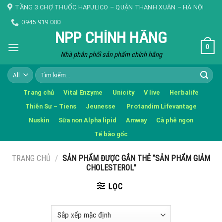
Skip
TẦNG 3 CHỢ THUỐC HAPULICO – QUẬN THANH XUÂN – HÀ NỘI
to
0945 919 000
content
NPP CHÍNH HÃNG
0
Nhà phân phối sản phẩm chính hãng
Tìm
kiếm:
Trang chủ
Vital Enzyme
Unicity
V live
Herbalife
Thiên Sư – Tiens
Jeunesse
Protandim Lifevantage
Nuskin
Sữa non Alpha lipid
Amway
Cà phê ngon
Tế bào gốc
TRANG CHỦ
/
SẢN PHẨM ĐƯỢC GẮN THẺ “SẢN PHẨM GIẢM
CHOLESTEROL”
LỌC