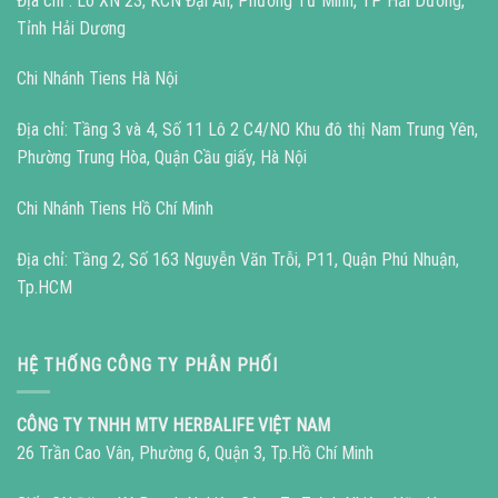
Địa chỉ : Lô XN 23, KCN Đại An, Phường Tứ Minh, TP Hải Dương,
Tỉnh Hải Dương
Chi Nhánh Tiens Hà Nội
Địa chỉ: Tầng 3 và 4, Số 11 Lô 2 C4/NO Khu đô thị Nam Trung Yên,
Phường Trung Hòa, Quận Cầu giấy, Hà Nội
Chi Nhánh Tiens Hồ Chí Minh
Địa chỉ: Tầng 2, Số 163 Nguyễn Văn Trỗi, P11, Quận Phú Nhuận,
Tp.HCM
HỆ THỐNG CÔNG TY PHÂN PHỐI
CÔNG TY TNHH MTV HERBALIFE VIỆT NAM
26 Trần Cao Vân, Phường 6, Quận 3, Tp.Hồ Chí Minh