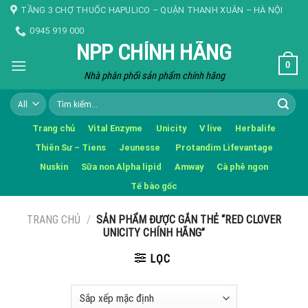
Skip
TẦNG 3 CHỢ THUỐC HAPULICO – QUẬN THANH XUÂN – HÀ NỘI
to
0945 919 000
content
NPP CHÍNH HÃNG
0
Nhà phân phối sản phẩm chính hãng
Tìm
kiếm:
Trang chủ
Vital Enzyme
Unicity
V live
Herbalife
Thiên Sư – Tiens
Jeunesse
Protandim Lifevantage
Nuskin
Sữa non Alpha lipid
Amway
Cà phê ngon
Tế bào gốc
TRANG CHỦ
/
SẢN PHẨM ĐƯỢC GẮN THẺ “RED CLOVER
UNICITY CHÍNH HÃNG”
LỌC