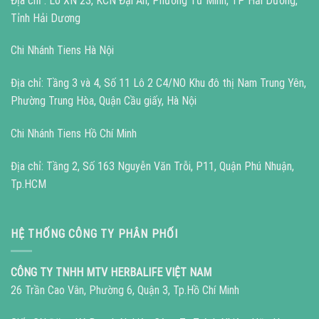
Địa chỉ : Lô XN 23, KCN Đại An, Phường Tứ Minh, TP Hải Dương,
Tỉnh Hải Dương
Chi Nhánh Tiens Hà Nội
Địa chỉ: Tầng 3 và 4, Số 11 Lô 2 C4/NO Khu đô thị Nam Trung Yên,
Phường Trung Hòa, Quận Cầu giấy, Hà Nội
Chi Nhánh Tiens Hồ Chí Minh
Địa chỉ: Tầng 2, Số 163 Nguyễn Văn Trỗi, P11, Quận Phú Nhuận,
Tp.HCM
HỆ THỐNG CÔNG TY PHÂN PHỐI
CÔNG TY TNHH MTV HERBALIFE VIỆT NAM
26 Trần Cao Vân, Phường 6, Quận 3, Tp.Hồ Chí Minh