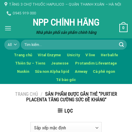
Skip
TẦNG 3 CHỢ THUỐC HAPULICO – QUẬN THANH XUÂN – HÀ NỘI
to
0945 919 000
content
NPP CHÍNH HÃNG
0
Nhà phân phối sản phẩm chính hãng
Tìm
kiếm:
Trang chủ
Vital Enzyme
Unicity
V live
Herbalife
Thiên Sư – Tiens
Jeunesse
Protandim Lifevantage
Nuskin
Sữa non Alpha lipid
Amway
Cà phê ngon
Tế bào gốc
TRANG CHỦ
/
SẢN PHẨM ĐƯỢC GẮN THẺ “PURTIER
PLACENTA TĂNG CƯỜNG SỨC ĐỀ KHÁNG”
LỌC