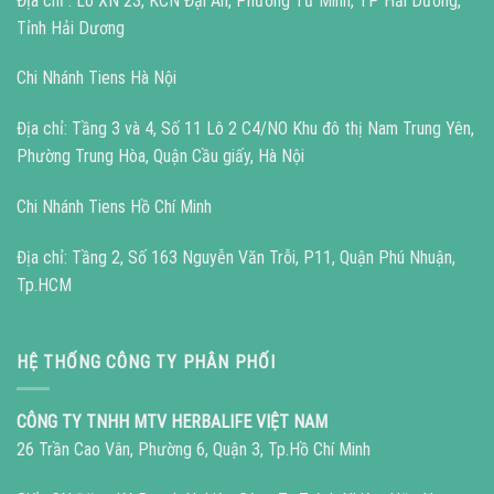
Địa chỉ : Lô XN 23, KCN Đại An, Phường Tứ Minh, TP Hải Dương,
Tỉnh Hải Dương
Chi Nhánh Tiens Hà Nội
Địa chỉ: Tầng 3 và 4, Số 11 Lô 2 C4/NO Khu đô thị Nam Trung Yên,
Phường Trung Hòa, Quận Cầu giấy, Hà Nội
Chi Nhánh Tiens Hồ Chí Minh
Địa chỉ: Tầng 2, Số 163 Nguyễn Văn Trỗi, P11, Quận Phú Nhuận,
Tp.HCM
HỆ THỐNG CÔNG TY PHÂN PHỐI
CÔNG TY TNHH MTV HERBALIFE VIỆT NAM
26 Trần Cao Vân, Phường 6, Quận 3, Tp.Hồ Chí Minh