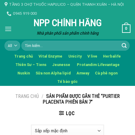
Skip
TẦNG 3 CHỢ THUỐC HAPULICO – QUẬN THANH XUÂN – HÀ NỘI
to
0945 919 000
content
NPP CHÍNH HÃNG
0
Nhà phân phối sản phẩm chính hãng
Tìm
kiếm:
Trang chủ
Vital Enzyme
Unicity
V live
Herbalife
Thiên Sư – Tiens
Jeunesse
Protandim Lifevantage
Nuskin
Sữa non Alpha lipid
Amway
Cà phê ngon
Tế bào gốc
TRANG CHỦ
/
SẢN PHẨM ĐƯỢC GẮN THẺ “PURTIER
PLACENTA PHIÊN BẢN 7”
LỌC