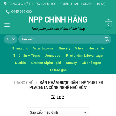
Skip
TẦNG 3 CHỢ THUỐC HAPULICO – QUẬN THANH XUÂN – HÀ NỘI
to
0945 919 000
content
NPP CHÍNH HÃNG
0
Nhà phân phối sản phẩm chính hãng
Tìm
kiếm:
Trang chủ
Vital Enzyme
Unicity
V live
Herbalife
Thiên Sư – Tiens
Jeunesse
Protandim Lifevantage
Nuskin
Sữa non Alpha lipid
Amway
Cà phê ngon
Tế bào gốc
TRANG CHỦ
/
SẢN PHẨM ĐƯỢC GẮN THẺ “PURTIER
PLACENTA CÔNG NGHỆ NHŨ HÓA”
LỌC