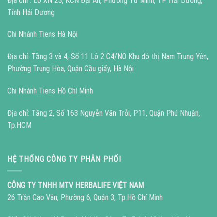
Địa chỉ : Lô XN 23, KCN Đại An, Phường Tứ Minh, TP Hải Dương,
Tỉnh Hải Dương
Chi Nhánh Tiens Hà Nội
Địa chỉ: Tầng 3 và 4, Số 11 Lô 2 C4/NO Khu đô thị Nam Trung Yên,
Phường Trung Hòa, Quận Cầu giấy, Hà Nội
Chi Nhánh Tiens Hồ Chí Minh
Địa chỉ: Tầng 2, Số 163 Nguyễn Văn Trỗi, P11, Quận Phú Nhuận,
Tp.HCM
HỆ THỐNG CÔNG TY PHÂN PHỐI
CÔNG TY TNHH MTV HERBALIFE VIỆT NAM
26 Trần Cao Vân, Phường 6, Quận 3, Tp.Hồ Chí Minh