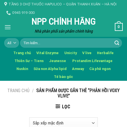
Skip
TẦNG 3 CHỢ THUỐC HAPULICO – QUẬN THANH XUÂN – HÀ NỘI
to
0945 919 000
content
NPP CHÍNH HÃNG
0
Nhà phân phối sản phẩm chính hãng
Tìm
kiếm:
Trang chủ
Vital Enzyme
Unicity
V live
Herbalife
Thiên Sư – Tiens
Jeunesse
Protandim Lifevantage
Nuskin
Sữa non Alpha lipid
Amway
Cà phê ngon
Tế bào gốc
TRANG CHỦ
/
SẢN PHẨM ĐƯỢC GẮN THẺ “PHẢN HỒI VOXY
VLIVE”
LỌC