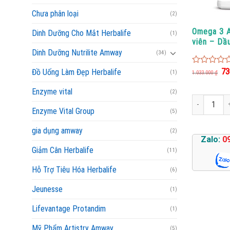
Chưa phân loại
(2)
Omega 3 
Dinh Dưỡng Cho Mắt Herbalife
(1)
viên – Dầ
Dinh Dưỡng Nutrilite Amway
(34)
Giá
73
0
Đồ Uống Làm Đẹp Herbalife
(1)
1.033.000
₫
gố
out
là:
of
Enzyme vital
1.0
(2)
5
Omega 3 Amw
Enzyme Vital Group
(5)
gia dụng amway
(2)
Zalo:
0
Giảm Cân Herbalife
(11)
Hỗ Trợ Tiêu Hóa Herbalife
(6)
Jeunesse
(1)
Lifevantage Protandim
(1)
Mỹ Phẩm Artistry Amway
(5)