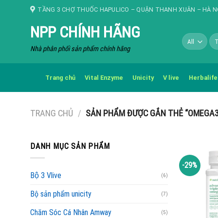
Skip
TẦNG 3 CHỢ THUỐC HAPULICO – QUẬN THANH XUÂN – HÀ N
to
NPP CHÍNH HÃNG
content
Tì
kiế
Nhà phân phối sản phẩm chính hãng
Trang chủ
Vital Enzyme
Unicity
V live
Herbalife
TRANG CHỦ
/
SẢN PHẨM ĐƯỢC GẮN THẺ “OMEGA3
DANH MỤC SẢN PHẨM
-29%
Bộ 3 Vlive
(6)
Bộ sản phẩm unicity
(7)
Chăm Sóc Cá Nhân Amway
(5)