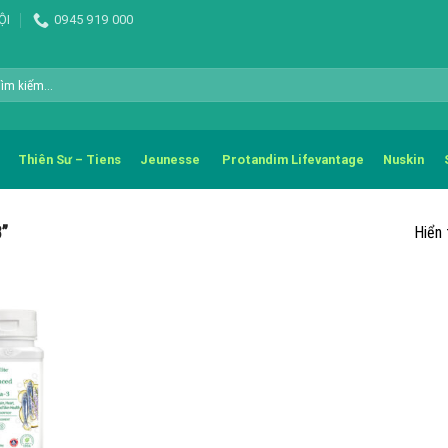
ỘI
0945 919 000
m
m:
Thiên Sư – Tiens
Jeunesse
Protandim Lifevantage
Nuskin
”
Hiển 