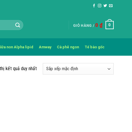
0
₫
0
GIỎ HÀNG /
Sữa non Alpha lipid
Amway
Cà phê ngon
Tế bào gốc
thị kết quả duy nhất