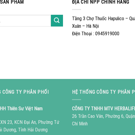
 SẢN PHẨM
ĐỊA CHỈ NPP CHÍNH HÃNG
Tầng 3 Chợ Thuốc Hapulico – Qu
Xuân – Hà Nội
Điện Thoại : 0945919000
 CÔNG TY PHÂN PHỐI
HỆ THỐNG CÔNG TY PHÂN P
HH Thiên Sư Việt Nam
CÔNG TY TNHH MTV HERBALIF
26 Trần Cao Vân, Phường 6, Quận
ô XN 23, KCN Đại An, Phường Tứ
Chí Minh
ải Dương, Tỉnh Hải Dương