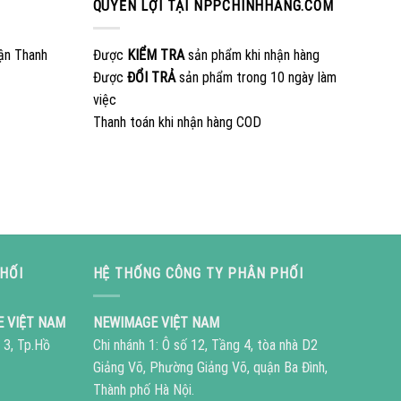
QUYỀN LỢI TẠI NPPCHINHHANG.COM
ận Thanh
Được
KIỂM TRA
sản phẩm khi nhận hàng
Được
ĐỔI TRẢ
sản phẩm trong 10 ngày làm
việc
Thanh toán khi nhận hàng COD
HỐI
HỆ THỐNG CÔNG TY PHÂN PHỐI
E VIỆT NAM
NEWIMAGE VIỆT NAM
 3, Tp.Hồ
Chi nhánh 1: Ô số 12, Tầng 4, tòa nhà D2
Giảng Võ, Phường Giảng Võ, quận Ba Đình,
Thành phố Hà Nội.