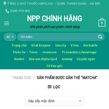
Skip
TẦNG 3 CHỢ THUỐC HAPULICO – QUẬN THANH XUÂN – HÀ NỘI
to
0945 919 000
content
NPP CHÍNH HÃNG
0
Nhà phân phối sản phẩm chính hãng
Tìm
kiếm:
Trang chủ
Vital Enzyme
Unicity
V live
Herbalife
Thiên Sư – Tiens
Jeunesse
Protandim Lifevantage
Nuskin
Sữa non Alpha lipid
Amway
Cà phê ngon
Tế bào gốc
TRANG CHỦ
/
SẢN PHẨM ĐƯỢC GẮN THẺ “MATCHA”
LỌC