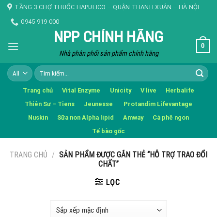
Skip
TẦNG 3 CHỢ THUỐC HAPULICO – QUẬN THANH XUÂN – HÀ NỘI
to
0945 919 000
content
NPP CHÍNH HÃNG
0
Nhà phân phối sản phẩm chính hãng
Tìm
kiếm:
Trang chủ
Vital Enzyme
Unicity
V live
Herbalife
Thiên Sư – Tiens
Jeunesse
Protandim Lifevantage
Nuskin
Sữa non Alpha lipid
Amway
Cà phê ngon
Tế bào gốc
TRANG CHỦ
/
SẢN PHẨM ĐƯỢC GẮN THẺ “HỖ TRỢ TRAO ĐỔI
CHẤT”
LỌC