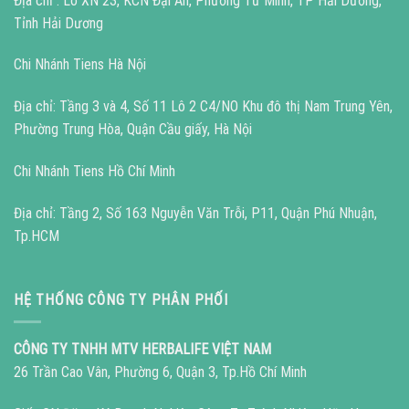
Địa chỉ : Lô XN 23, KCN Đại An, Phường Tứ Minh, TP Hải Dương,
Tỉnh Hải Dương
Chi Nhánh Tiens Hà Nội
Địa chỉ: Tầng 3 và 4, Số 11 Lô 2 C4/NO Khu đô thị Nam Trung Yên,
Phường Trung Hòa, Quận Cầu giấy, Hà Nội
Chi Nhánh Tiens Hồ Chí Minh
Địa chỉ: Tầng 2, Số 163 Nguyễn Văn Trỗi, P11, Quận Phú Nhuận,
Tp.HCM
HỆ THỐNG CÔNG TY PHÂN PHỐI
CÔNG TY TNHH MTV HERBALIFE VIỆT NAM
26 Trần Cao Vân, Phường 6, Quận 3, Tp.Hồ Chí Minh