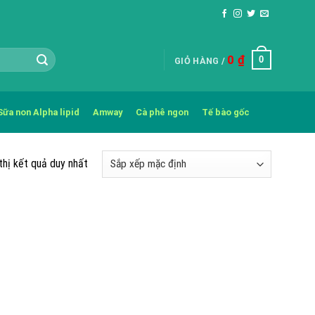
0
₫
0
GIỎ HÀNG /
Sữa non Alpha lipid
Amway
Cà phê ngon
Tế bào gốc
thị kết quả duy nhất