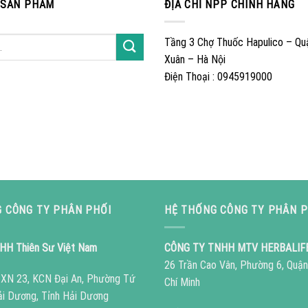
 SẢN PHẨM
ĐỊA CHỈ NPP CHÍNH HÃNG
Tầng 3 Chợ Thuốc Hapulico – Qu
Xuân – Hà Nội
Điện Thoại : 0945919000
 CÔNG TY PHÂN PHỐI
HỆ THỐNG CÔNG TY PHÂN P
HH Thiên Sư Việt Nam
CÔNG TY TNHH MTV HERBALIF
26 Trần Cao Vân, Phường 6, Quận
ô XN 23, KCN Đại An, Phường Tứ
Chí Minh
ải Dương, Tỉnh Hải Dương