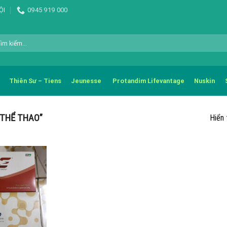
ỘI
0945 919 000
m
m:
Thiên Sư – Tiens
Jeunesse
Protandim Lifevantage
Nuskin
 THỂ THAO”
Hiển 