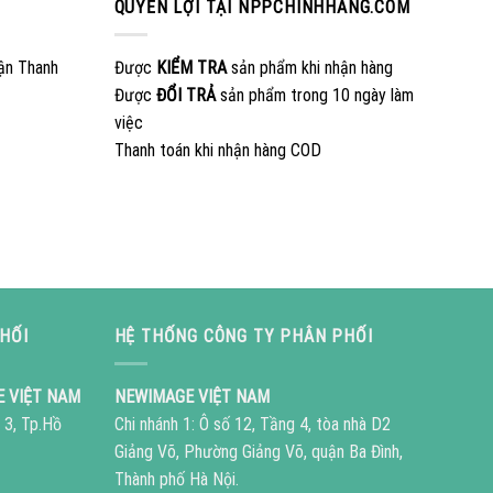
QUYỀN LỢI TẠI NPPCHINHHANG.COM
ận Thanh
Được
KIỂM TRA
sản phẩm khi nhận hàng
Được
ĐỔI TRẢ
sản phẩm trong 10 ngày làm
việc
Thanh toán khi nhận hàng COD
HỐI
HỆ THỐNG CÔNG TY PHÂN PHỐI
E VIỆT NAM
NEWIMAGE VIỆT NAM
 3, Tp.Hồ
Chi nhánh 1: Ô số 12, Tầng 4, tòa nhà D2
Giảng Võ, Phường Giảng Võ, quận Ba Đình,
Thành phố Hà Nội.