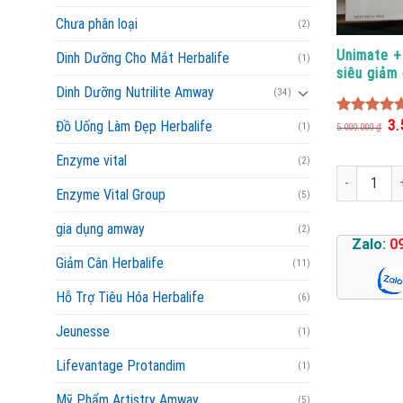
Chưa phân loại
(2)
Unimate + 
Dinh Dưỡng Cho Mắt Herbalife
(1)
siêu giảm 
táo
Dinh Dưỡng Nutrilite Amway
(34)
Giá
3.
4.88
out o
Đồ Uống Làm Đẹp Herbalife
(1)
5.000.000
₫
gố
5
là:
Enzyme vital
5.0
(2)
Unimate + Bio
Enzyme Vital Group
(5)
gia dụng amway
(2)
Zalo:
0
Giảm Cân Herbalife
(11)
Hỗ Trợ Tiêu Hóa Herbalife
(6)
Jeunesse
(1)
Lifevantage Protandim
(1)
Mỹ Phẩm Artistry Amway
(5)