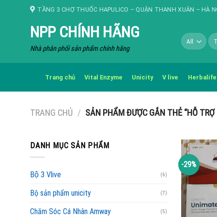
Skip
TẦNG 3 CHỢ THUỐC HAPULICO – QUẬN THANH XUÂN – HÀ N
to
NPP CHÍNH HÃNG
content
Tì
kiế
Nhà phân phối sản phẩm chính hãng
Trang chủ
Vital Enzyme
Unicity
V live
Herbalife
TRANG CHỦ
/
SẢN PHẨM ĐƯỢC GẮN THẺ “HỖ TRỢ
DANH MỤC SẢN PHẨM
-29%
Bộ 3 Vlive
(6)
Bộ sản phẩm unicity
(7)
Chăm Sóc Cá Nhân Amway
(5)