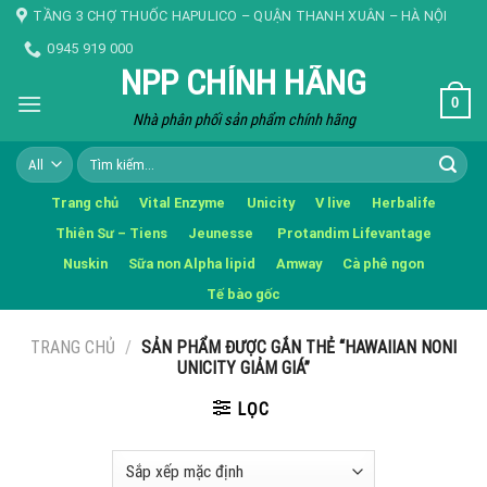
Skip
TẦNG 3 CHỢ THUỐC HAPULICO – QUẬN THANH XUÂN – HÀ NỘI
to
0945 919 000
content
NPP CHÍNH HÃNG
0
Nhà phân phối sản phẩm chính hãng
Tìm
kiếm:
Trang chủ
Vital Enzyme
Unicity
V live
Herbalife
Thiên Sư – Tiens
Jeunesse
Protandim Lifevantage
Nuskin
Sữa non Alpha lipid
Amway
Cà phê ngon
Tế bào gốc
TRANG CHỦ
/
SẢN PHẨM ĐƯỢC GẮN THẺ “HAWAIIAN NONI
UNICITY GIẢM GIÁ”
LỌC