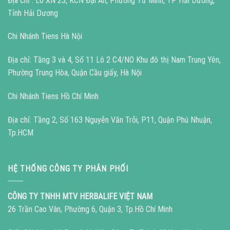
Địa chỉ : Lô XN 23, KCN Đại An, Phường Tứ Minh, TP Hải Dương,
Tỉnh Hải Dương
Chi Nhánh Tiens Hà Nội
Địa chỉ: Tầng 3 và 4, Số 11 Lô 2 C4/NO Khu đô thị Nam Trung Yên,
Phường Trung Hòa, Quận Cầu giấy, Hà Nội
Chi Nhánh Tiens Hồ Chí Minh
Địa chỉ: Tầng 2, Số 163 Nguyễn Văn Trỗi, P11, Quận Phú Nhuận,
Tp.HCM
HỆ THỐNG CÔNG TY PHÂN PHỐI
CÔNG TY TNHH MTV HERBALIFE VIỆT NAM
26 Trần Cao Vân, Phường 6, Quận 3, Tp.Hồ Chí Minh