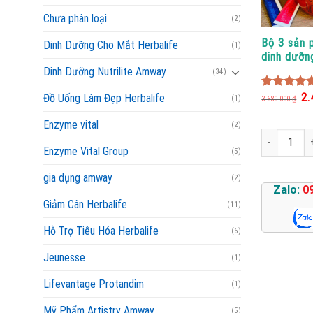
Chưa phân loại
(2)
Bộ 3 sản 
Dinh Dưỡng Cho Mắt Herbalife
(1)
dinh dưỡn
Trition +
Dinh Dưỡng Nutrilite Amway
(34)
Neral
Giá
2.
4.80
out o
Đồ Uống Làm Đẹp Herbalife
(1)
3.680.000
₫
gố
5
là:
Enzyme vital
3.6
(2)
Bộ 3 sản phẩ
Enzyme Vital Group
(5)
gia dụng amway
(2)
Zalo:
0
Giảm Cân Herbalife
(11)
Hỗ Trợ Tiêu Hóa Herbalife
(6)
Jeunesse
(1)
Lifevantage Protandim
(1)
Mỹ Phẩm Artistry Amway
(5)