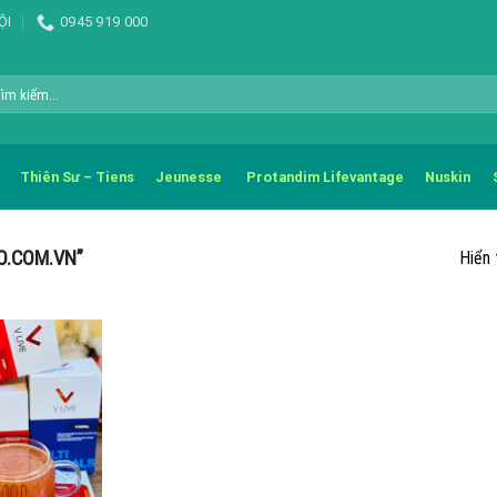
ỘI
0945 919 000
m
m:
Thiên Sư – Tiens
Jeunesse
Protandim Lifevantage
Nuskin
O.COM.VN”
Hiển 