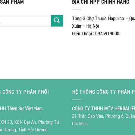
 SẢN PHẨM
ĐỊA CHỈ NPP CHÍNH HÃNG
Tầng 3 Chợ Thuốc Hapulico – Qu
Xuân – Hà Nội
Điện Thoại : 0945919000
 CÔNG TY PHÂN PHỐI
HỆ THỐNG CÔNG TY PHÂN P
HH Thiên Sư Việt Nam
CÔNG TY TNHH MTV HERBALIF
26 Trần Cao Vân, Phường 6, Quận
ô XN 23, KCN Đại An, Phường Tứ
Chí Minh
ải Dương, Tỉnh Hải Dương