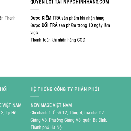
QUYỀN LỢI TẠI NPPCHINHHANG.COM
ận Thanh
Được
KIỂM TRA
sản phẩm khi nhận hàng
Được
ĐỔI TRẢ
sản phẩm trong 10 ngày làm
việc
Thanh toán khi nhận hàng COD
HỐI
HỆ THỐNG CÔNG TY PHÂN PHỐI
E VIỆT NAM
NEWIMAGE VIỆT NAM
 3, Tp.Hồ
Chi nhánh 1: Ô số 12, Tầng 4, tòa nhà D2
Giảng Võ, Phường Giảng Võ, quận Ba Đình,
Thành phố Hà Nội.