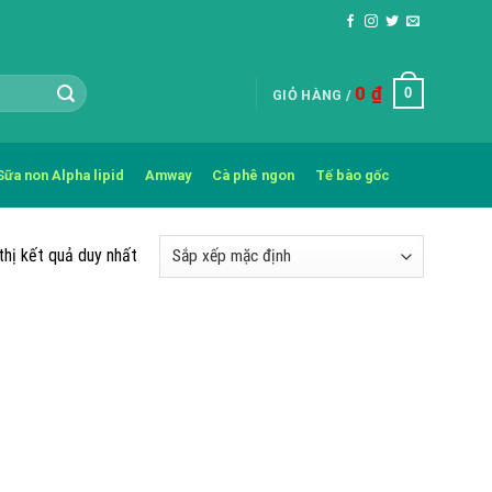
0
₫
0
GIỎ HÀNG /
Sữa non Alpha lipid
Amway
Cà phê ngon
Tế bào gốc
thị kết quả duy nhất