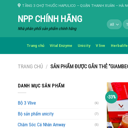
Skip
TẦNG 3 CHỢ THUỐC HAPULICO – QUẬN THANH XUÂN – HÀ N
to
NPP CHÍNH HÃNG
content
Tì
kiế
Nhà phân phối sản phẩm chính hãng
Trang chủ
Vital Enzyme
Unicity
V live
Herbalife
TRANG CHỦ
/
SẢN PHẨM ĐƯỢC GẮN THẺ “GIAMBE
DANH MỤC SẢN PHẨM
-33%
Bộ 3 Vlive
(6)
Bộ sản phẩm unicity
(7)
Chăm Sóc Cá Nhân Amway
(5)