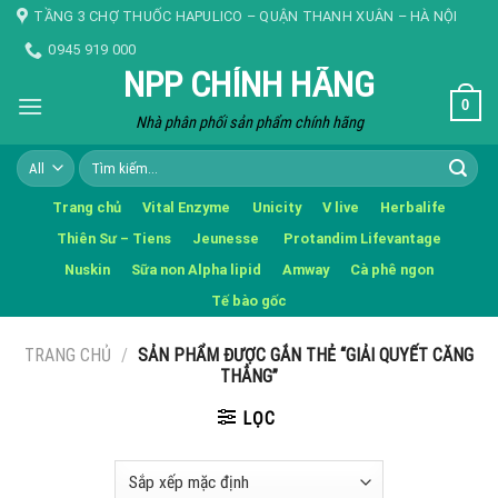
Skip
TẦNG 3 CHỢ THUỐC HAPULICO – QUẬN THANH XUÂN – HÀ NỘI
to
0945 919 000
content
NPP CHÍNH HÃNG
0
Nhà phân phối sản phẩm chính hãng
Tìm
kiếm:
Trang chủ
Vital Enzyme
Unicity
V live
Herbalife
Thiên Sư – Tiens
Jeunesse
Protandim Lifevantage
Nuskin
Sữa non Alpha lipid
Amway
Cà phê ngon
Tế bào gốc
TRANG CHỦ
/
SẢN PHẨM ĐƯỢC GẮN THẺ “GIẢI QUYẾT CĂNG
THẲNG”
LỌC