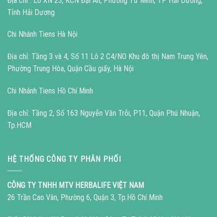
Địa chỉ : Lô XN 23, KCN Đại An, Phường Tứ Minh, TP Hải Dương,
Tỉnh Hải Dương
Chi Nhánh Tiens Hà Nội
Địa chỉ: Tầng 3 và 4, Số 11 Lô 2 C4/NO Khu đô thị Nam Trung Yên,
Phường Trung Hòa, Quận Cầu giấy, Hà Nội
Chi Nhánh Tiens Hồ Chí Minh
Địa chỉ: Tầng 2, Số 163 Nguyễn Văn Trỗi, P11, Quận Phú Nhuận,
Tp.HCM
HỆ THỐNG CÔNG TY PHÂN PHỐI
CÔNG TY TNHH MTV HERBALIFE VIỆT NAM
26 Trần Cao Vân, Phường 6, Quận 3, Tp.Hồ Chí Minh