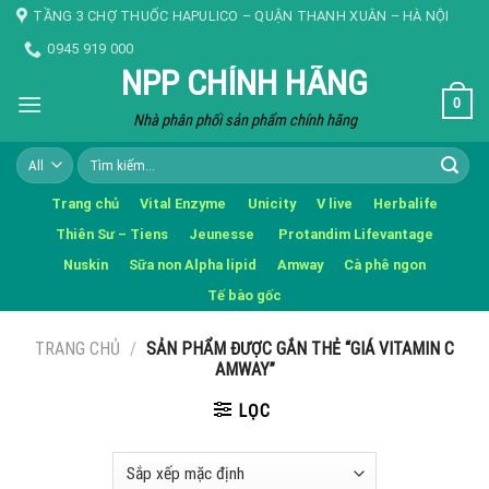
Skip
TẦNG 3 CHỢ THUỐC HAPULICO – QUẬN THANH XUÂN – HÀ NỘI
to
0945 919 000
content
NPP CHÍNH HÃNG
0
Nhà phân phối sản phẩm chính hãng
Tìm
kiếm:
Trang chủ
Vital Enzyme
Unicity
V live
Herbalife
Thiên Sư – Tiens
Jeunesse
Protandim Lifevantage
Nuskin
Sữa non Alpha lipid
Amway
Cà phê ngon
Tế bào gốc
TRANG CHỦ
/
SẢN PHẨM ĐƯỢC GẮN THẺ “GIÁ VITAMIN C
AMWAY”
LỌC