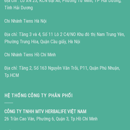
Địa chỉ : Lô XN 23, KCN Đại An, Phường Tứ Minh, TP Hải Dương,
Tỉnh Hải Dương
Chi Nhánh Tiens Hà Nội
Địa chỉ: Tầng 3 và 4, Số 11 Lô 2 C4/NO Khu đô thị Nam Trung Yên,
Phường Trung Hòa, Quận Cầu giấy, Hà Nội
Chi Nhánh Tiens Hồ Chí Minh
Địa chỉ: Tầng 2, Số 163 Nguyễn Văn Trỗi, P11, Quận Phú Nhuận,
Tp.HCM
HỆ THỐNG CÔNG TY PHÂN PHỐI
CÔNG TY TNHH MTV HERBALIFE VIỆT NAM
26 Trần Cao Vân, Phường 6, Quận 3, Tp.Hồ Chí Minh