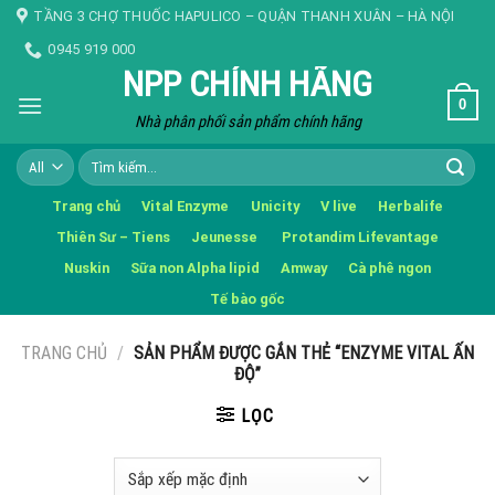
Skip
TẦNG 3 CHỢ THUỐC HAPULICO – QUẬN THANH XUÂN – HÀ NỘI
to
0945 919 000
content
NPP CHÍNH HÃNG
0
Nhà phân phối sản phẩm chính hãng
Tìm
kiếm:
Trang chủ
Vital Enzyme
Unicity
V live
Herbalife
Thiên Sư – Tiens
Jeunesse
Protandim Lifevantage
Nuskin
Sữa non Alpha lipid
Amway
Cà phê ngon
Tế bào gốc
TRANG CHỦ
/
SẢN PHẨM ĐƯỢC GẮN THẺ “ENZYME VITAL ẤN
ĐỘ”
LỌC