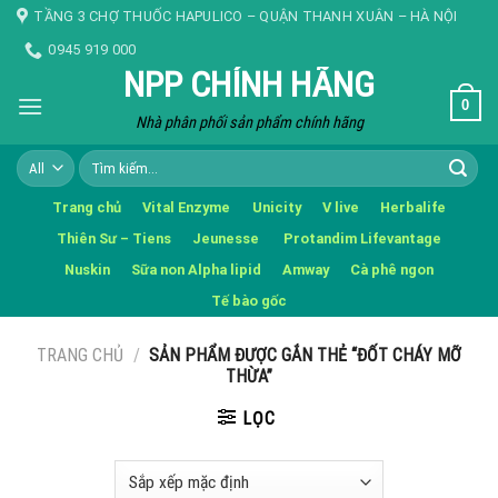
Skip
TẦNG 3 CHỢ THUỐC HAPULICO – QUẬN THANH XUÂN – HÀ NỘI
to
0945 919 000
content
NPP CHÍNH HÃNG
0
Nhà phân phối sản phẩm chính hãng
Tìm
kiếm:
Trang chủ
Vital Enzyme
Unicity
V live
Herbalife
Thiên Sư – Tiens
Jeunesse
Protandim Lifevantage
Nuskin
Sữa non Alpha lipid
Amway
Cà phê ngon
Tế bào gốc
TRANG CHỦ
/
SẢN PHẨM ĐƯỢC GẮN THẺ “ĐỐT CHÁY MỠ
THỪA”
LỌC