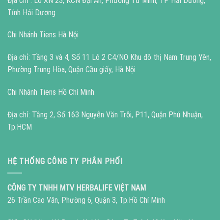
Địa chỉ : Lô XN 23, KCN Đại An, Phường Tứ Minh, TP Hải Dương,
Tỉnh Hải Dương
Chi Nhánh Tiens Hà Nội
Địa chỉ: Tầng 3 và 4, Số 11 Lô 2 C4/NO Khu đô thị Nam Trung Yên,
Phường Trung Hòa, Quận Cầu giấy, Hà Nội
Chi Nhánh Tiens Hồ Chí Minh
Địa chỉ: Tầng 2, Số 163 Nguyễn Văn Trỗi, P11, Quận Phú Nhuận,
Tp.HCM
HỆ THỐNG CÔNG TY PHÂN PHỐI
CÔNG TY TNHH MTV HERBALIFE VIỆT NAM
26 Trần Cao Vân, Phường 6, Quận 3, Tp.Hồ Chí Minh