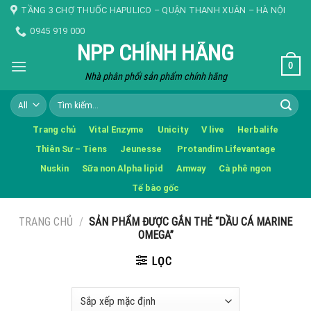
Skip
TẦNG 3 CHỢ THUỐC HAPULICO – QUẬN THANH XUÂN – HÀ NỘI
to
0945 919 000
content
NPP CHÍNH HÃNG
0
Nhà phân phối sản phẩm chính hãng
Tìm
kiếm:
Trang chủ
Vital Enzyme
Unicity
V live
Herbalife
Thiên Sư – Tiens
Jeunesse
Protandim Lifevantage
Nuskin
Sữa non Alpha lipid
Amway
Cà phê ngon
Tế bào gốc
TRANG CHỦ
/
SẢN PHẨM ĐƯỢC GẮN THẺ “DẦU CÁ MARINE
OMEGA”
LỌC