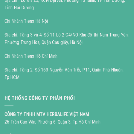
Địa chỉ : Lô XN 23, KCN Đại An, Phường Tứ Minh, TP Hải Dương,
Tỉnh Hải Dương
Chi Nhánh Tiens Hà Nội
Địa chỉ: Tầng 3 và 4, Số 11 Lô 2 C4/NO Khu đô thị Nam Trung Yên,
Phường Trung Hòa, Quận Cầu giấy, Hà Nội
Chi Nhánh Tiens Hồ Chí Minh
Địa chỉ: Tầng 2, Số 163 Nguyễn Văn Trỗi, P11, Quận Phú Nhuận,
Tp.HCM
HỆ THỐNG CÔNG TY PHÂN PHỐI
CÔNG TY TNHH MTV HERBALIFE VIỆT NAM
26 Trần Cao Vân, Phường 6, Quận 3, Tp.Hồ Chí Minh