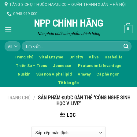
Skip
TẦNG 3 CHỢ THUỐC HAPULICO – QUẬN THANH XUÂN – HÀ NỘI
to
0945 919 000
content
NPP CHÍNH HÃNG
0
Nhà phân phối sản phẩm chính hãng
Tìm
kiếm:
Trang chủ
Vital Enzyme
Unicity
V live
Herbalife
Thiên Sư – Tiens
Jeunesse
Protandim Lifevantage
Nuskin
Sữa non Alpha lipid
Amway
Cà phê ngon
Tế bào gốc
TRANG CHỦ
/
SẢN PHẨM ĐƯỢC GẮN THẺ “CÔNG NGHỆ SINH
HỌC V LIVE”
LỌC