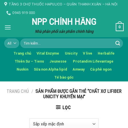
Skip
TẦNG 3 CHỢ THUỐC HAPULICO – QUẬN THANH XUÂN – HÀ NỘI
to
0945 919 000
content
NPP CHÍNH HÃNG
0
Nhà phân phối sản phẩm chính hãng
Tìm
kiếm:
Trang chủ
Vital Enzyme
Unicity
V live
Herbalife
Thiên Sư – Tiens
Jeunesse
Protandim Lifevantage
Nuskin
Sữa non Alpha lipid
Amway
Cà phê ngon
Tế bào gốc
TRANG CHỦ
/
SẢN PHẨM ĐƯỢC GẮN THẺ “CHẤT XƠ LIFIBER
UNICITY KHUYẾN MẠI”
LỌC