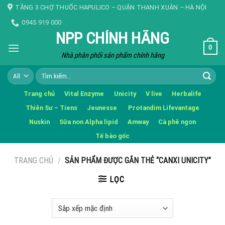
Skip
TẦNG 3 CHỢ THUỐC HAPULICO – QUẬN THANH XUÂN – HÀ NỘI
to
0945 919 000
content
NPP CHÍNH HÃNG
0
Nhà phân phối sản phẩm chính hãng
Tìm
kiếm:
Trang chủ
Vital Enzyme
Unicity
V live
Herbalife
Thiên Sư – Tiens
Jeunesse
Protandim Lifevantage
Nuskin
Sữa non Alpha lipid
Amway
Cà phê ngon
Tế bào gốc
TRANG CHỦ
/
SẢN PHẨM ĐƯỢC GẮN THẺ “CANXI UNICITY”
LỌC