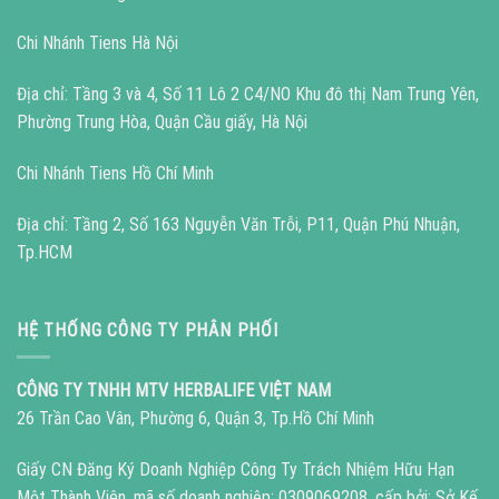
Chi Nhánh Tiens Hà Nội
Địa chỉ: Tầng 3 và 4, Số 11 Lô 2 C4/NO Khu đô thị Nam Trung Yên,
Phường Trung Hòa, Quận Cầu giấy, Hà Nội
Chi Nhánh Tiens Hồ Chí Minh
Địa chỉ: Tầng 2, Số 163 Nguyễn Văn Trỗi, P11, Quận Phú Nhuận,
Tp.HCM
HỆ THỐNG CÔNG TY PHÂN PHỐI
CÔNG TY TNHH MTV HERBALIFE VIỆT NAM
26 Trần Cao Vân, Phường 6, Quận 3, Tp.Hồ Chí Minh
Giấy CN Đăng Ký Doanh Nghiệp Công Ty Trách Nhiệm Hữu Hạn
Một Thành Viên, mã số doanh nghiệp: 0309069208, cấp bởi: Sở Kế