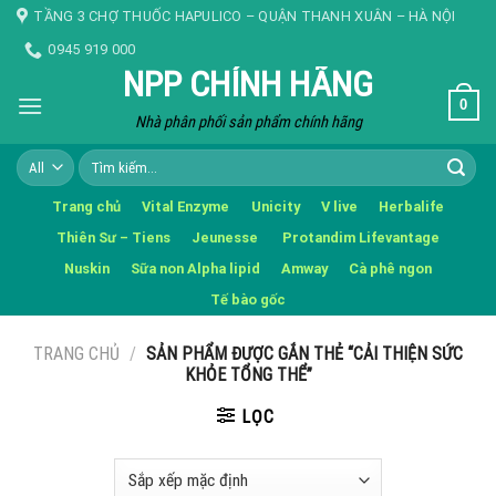
Skip
TẦNG 3 CHỢ THUỐC HAPULICO – QUẬN THANH XUÂN – HÀ NỘI
to
0945 919 000
content
NPP CHÍNH HÃNG
0
Nhà phân phối sản phẩm chính hãng
Tìm
kiếm:
Trang chủ
Vital Enzyme
Unicity
V live
Herbalife
Thiên Sư – Tiens
Jeunesse
Protandim Lifevantage
Nuskin
Sữa non Alpha lipid
Amway
Cà phê ngon
Tế bào gốc
TRANG CHỦ
/
SẢN PHẨM ĐƯỢC GẮN THẺ “CẢI THIỆN SỨC
KHỎE TỔNG THỂ”
LỌC