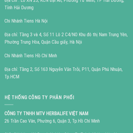
Địa chỉ : Lô XN 23, KCN Đại An, Phường Tứ Minh, TP Hải Dương,
Tỉnh Hải Dương
Chi Nhánh Tiens Hà Nội
Địa chỉ: Tầng 3 và 4, Số 11 Lô 2 C4/NO Khu đô thị Nam Trung Yên,
Phường Trung Hòa, Quận Cầu giấy, Hà Nội
Chi Nhánh Tiens Hồ Chí Minh
Địa chỉ: Tầng 2, Số 163 Nguyễn Văn Trỗi, P11, Quận Phú Nhuận,
Tp.HCM
HỆ THỐNG CÔNG TY PHÂN PHỐI
CÔNG TY TNHH MTV HERBALIFE VIỆT NAM
26 Trần Cao Vân, Phường 6, Quận 3, Tp.Hồ Chí Minh