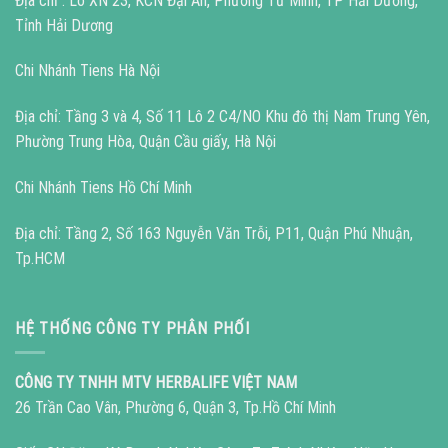
Địa chỉ : Lô XN 23, KCN Đại An, Phường Tứ Minh, TP Hải Dương,
Tỉnh Hải Dương
Chi Nhánh Tiens Hà Nội
Địa chỉ: Tầng 3 và 4, Số 11 Lô 2 C4/NO Khu đô thị Nam Trung Yên,
Phường Trung Hòa, Quận Cầu giấy, Hà Nội
Chi Nhánh Tiens Hồ Chí Minh
Địa chỉ: Tầng 2, Số 163 Nguyễn Văn Trỗi, P11, Quận Phú Nhuận,
Tp.HCM
HỆ THỐNG CÔNG TY PHÂN PHỐI
CÔNG TY TNHH MTV HERBALIFE VIỆT NAM
26 Trần Cao Vân, Phường 6, Quận 3, Tp.Hồ Chí Minh