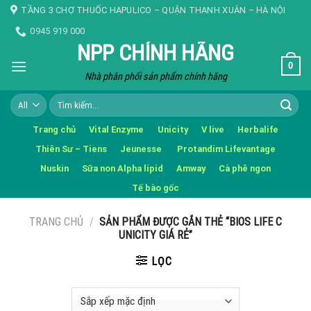
Skip
TẦNG 3 CHỢ THUỐC HAPULICO – QUẬN THANH XUÂN – HÀ NỘI
to
0945 919 000
content
NPP CHÍNH HÃNG
0
Nhà phân phối sản phẩm chính hãng
Tìm
kiếm:
Trang chủ
Vital Enzyme
Unicity
V live
Herbalife
Thiên Sư – Tiens
Jeunesse
Protandim Lifevantage
Nuskin
Sữa non Alpha lipid
Amway
Cà phê ngon
Tế bào gốc
TRANG CHỦ
/
SẢN PHẨM ĐƯỢC GẮN THẺ “BIOS LIFE C
UNICITY GIÁ RẺ”
LỌC