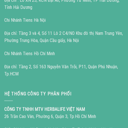
Địa chỉ : Lô XN 23, KCN Đại An, Phường Tứ Minh, TP Hải Dương,
Tỉnh Hải Dương
Chi Nhánh Tiens Hà Nội
Địa chỉ: Tầng 3 và 4, Số 11 Lô 2 C4/NO Khu đô thị Nam Trung Yên,
Phường Trung Hòa, Quận Cầu giấy, Hà Nội
Chi Nhánh Tiens Hồ Chí Minh
Địa chỉ: Tầng 2, Số 163 Nguyễn Văn Trỗi, P11, Quận Phú Nhuận,
Tp.HCM
HỆ THỐNG CÔNG TY PHÂN PHỐI
CÔNG TY TNHH MTV HERBALIFE VIỆT NAM
26 Trần Cao Vân, Phường 6, Quận 3, Tp.Hồ Chí Minh