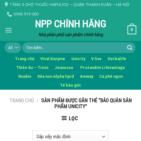
Skip
TẦNG 3 CHỢ THUỐC HAPULICO – QUẬN THANH XUÂN – HÀ NỘI
to
0945 919 000
content
NPP CHÍNH HÃNG
0
Nhà phân phối sản phẩm chính hãng
Tìm
kiếm:
Trang chủ
Vital Enzyme
Unicity
V live
Herbalife
Thiên Sư – Tiens
Jeunesse
Protandim Lifevantage
Nuskin
Sữa non Alpha lipid
Amway
Cà phê ngon
Tế bào gốc
TRANG CHỦ
/
SẢN PHẨM ĐƯỢC GẮN THẺ “BẢO QUẢN SẢN
PHẨM UNICITY”
LỌC